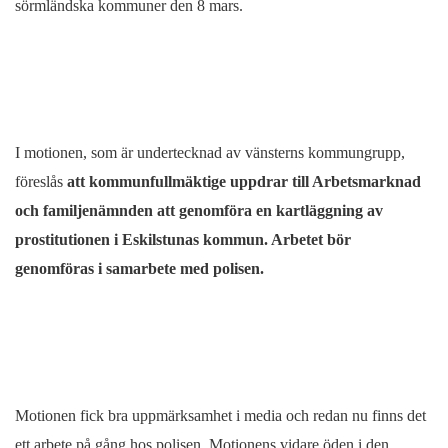
sörmländska kommuner den 8 mars.
I motionen, som är undertecknad av vänsterns kommungrupp,
föreslås
att kommunfullmäktige uppdrar till Arbetsmarknad
och familjenämnden att genomföra en kartläggning av
prostitutionen i Eskilstunas kommun. Arbetet bör
genomföras i samarbete med polisen.
Motionen fick bra uppmärksamhet i media och redan nu finns det
ett arbete på gång hos polisen. Motionens vidare öden i den