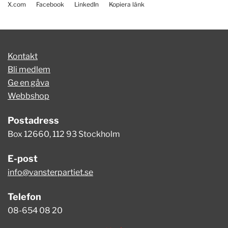
X.com
Facebook
LinkedIn
Kopiera länk
Kontakt
Bli medlem
Ge en gåva
Webbshop
Postadress
Box 12660, 112 93 Stockholm
E-post
info@vansterpartiet.se
Telefon
08-654 08 20