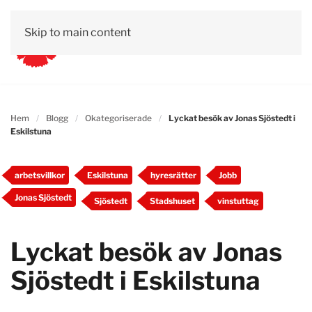
Skip to main content
Hem
Blogg
Okategoriserade
Lyckat besök av Jonas Sjöstedt i
Eskilstuna
arbetsvillkor
Eskilstuna
hyresrätter
Jobb
Jonas Sjöstedt
Sjöstedt
Stadshuset
vinstuttag
Lyckat besök av Jonas
Sjöstedt i Eskilstuna