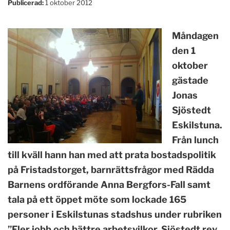
Publicerad:
1 oktober 2012
Måndagen
den 1
oktober
gästade
Jonas
Sjöstedt
Eskilstuna.
Från lunch
till kväll hann han med att prata bostadspolitik
på Fristadstorget, barnrättsfrågor med Rädda
Barnens ordförande Anna Bergfors-Fall samt
tala på ett öppet möte som lockade 165
personer i Eskilstunas stadshus under rubriken
”Fler jobb och bättre arbetsvilkor. Sjöstedt rev