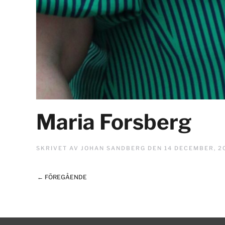
Maria Forsberg
SKRIVET AV
JOHAN SANDBERG
DEN
14 DECEMBER, 2
← FÖREGÅENDE