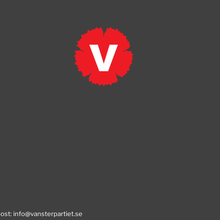
post:
info@vansterpartiet.se