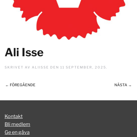
Ali Isse
SKRIVET AV
ALIISSE
DEN
11 SEPTEMBER, 2025
.
← FÖREGÅENDE
NÄSTA →
Kontakt
Bli medlem
Ge en gåva