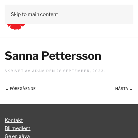
Skip to main content
Sanna Pettersson
SKRIVET AV
ADAM
DEN
28 SEPTEMBER, 2023
.
← FÖREGÅENDE
NÄSTA →
Kontakt
Bli medlem
Ge en gåva