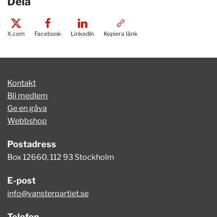
Dela
X.com
Facebook
LinkedIn
Kopiera länk
Kontakt
Bli medlem
Ge en gåva
Webbshop
Postadress
Box 12660, 112 93 Stockholm
E-post
info@vansterpartiet.se
Telefon