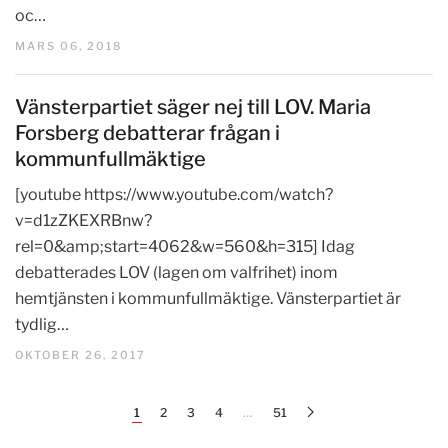
oc…
MARS 06, 2018
Vänsterpartiet säger nej till LOV. Maria
Forsberg debatterar frågan i
kommunfullmäktige
[youtube https://www.youtube.com/watch?
v=d1zZKEXRBnw?
rel=0&amp;start=4062&w=560&h=315] Idag
debatterades LOV (lagen om valfrihet) inom
hemtjänsten i kommunfullmäktige. Vänsterpartiet är
tydlig…
OKTOBER 26, 2017
1
2
3
4
…
51