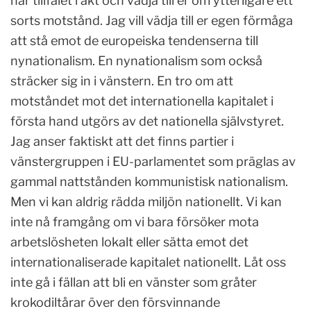
här tillfälet i akt och vädja till er om ytterligare ett
sorts motstånd. Jag vill vädja till er egen förmåga
att stå emot de europeiska tendenserna till
nynationalism. En nynationalism som också
sträcker sig in i vänstern. En tro om att
motståndet mot det internationella kapitalet i
första hand utgörs av det nationella självstyret.
Jag anser faktiskt att det finns partier i
vänstergruppen i EU-parlamentet som präglas av
gammal nattstånden kommunistisk nationalism.
Men vi kan aldrig rädda miljön nationellt. Vi kan
inte nå framgång om vi bara försöker mota
arbetslösheten lokalt eller sätta emot det
internationaliserade kapitalet nationellt. Låt oss
inte gå i fällan att bli en vänster som gråter
krokodiltårar över den försvinnande