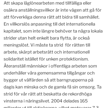
Att skapa låglönearbeten med tillfälliga eller
osäkra anställningsvillkor är inte vägen att gå för
att förverkliga denna rätt att bidra till samhället.
En villkorslös anpasning till det internationella
kapitalet, som inte längre behöver ta några lokala
strider utan helt enkelt bara flytta, är också
meningslöst. Vi måste ta strid
för rätten till
arbete, skärpt arbetsrätt och internationell
solidaritet istället för unken protektionism.
Återanställ människor i offentliga arbeten som
underhåller våra gemensamma tillgångar och
bygger ut välfärden så att barngrupperna på
dagis kan minska och de gamla få sin omsorg. Ta
strid för vår rätt att beskatta de rekordhöga
vinsterna i näringslivet. 2004 delades 165
miljarder ut till aktieägarna, vilket motsvarar 7.3