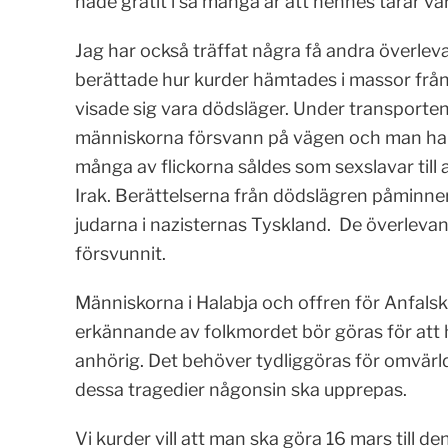
hade gråtit i så många år att hennes tårar var
Jag har också träffat några få andra överle
berättade hur kurder hämtades i massor från 
visade sig vara dödsläger. Under transporten
människorna försvann på vägen och man har 
många av flickorna såldes som sexslavar till
Irak. Berättelserna från dödslägren påminn
judarna i nazisternas Tyskland. De överlevan
försvunnit.
Människorna i Halabja och offren för Anfals
erkännande av folkmordet bör göras för att 
anhörig. Det behöver tydliggöras för omvärlde
dessa tragedier någonsin ska upprepas.
Vi kurder vill att man ska göra 16 mars till d