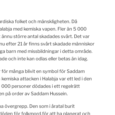
urdiska folket och mänskligheten. Då
alabja med kemiska vapen. Fler än 5 000
 ännu större antal skadades svårt. Det var
u efter 21 år finns svårt skadade människor
ga barn med missbildningar i detta område.
e och inte kan odlas eller betas än idag.
r för många blivit en symbol för Saddam
 kemiska attacken i Halabja var ett led i den
000 personer dödades i ett regelrätt
gen på order av Saddam Hussein.
na övergrepp. Den som i åratal burit
döden för folkmord,för att ha planerat och