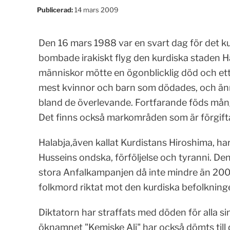
Publicerad:
14 mars 2009
Den 16 mars 1988 var en svart dag för det k
bombade irakiskt flyg den kurdiska staden H
människor mötte en ögonblicklig död och ett
mest kvinnor och barn som dödades, och änn
bland de överlevande. Fortfarande föds mån
Det finns också markområden som är förgiftad
Halabja,även kallat Kurdistans Hiroshima, ha
Husseins ondska, förföljelse och tyranni. Den
stora Anfalkampanjen då inte mindre än 200 
folkmord riktat mot den kurdiska befolknin
Diktatorn har straffats med döden för alla si
öknamnet "Kemiske Ali" har också dömts till 