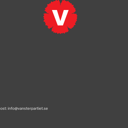
post:
info@vansterpartiet.se