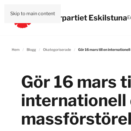
Skip to main content
Vänsterpartiet Eskilstuna
E
Hem
Blogg
Okategoriserade
Gör 16 mars till en internation
Gör 16 mars ti
internationel
massförstöre