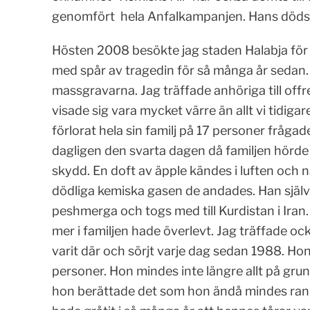
genomfört hela Anfalkampanjen. Hans dödsdom
Hösten 2008 besökte jag staden Halabja för
med spår av tragedin för så många år seda
massgravarna. Jag träffade anhöriga till of
visade sig vara mycket värre än allt vi tidig
förlorat hela sin familj på 17 personer fråga
dagligen den svarta dagen då familjen hörde
skydd. En doft av äpple kändes i luften och n
dödliga kemiska gasen de andades. Han själ
peshmerga och togs med till Kurdistan i Iran.
mer i familjen hade överlevt. Jag träffade o
varit där och sörjt varje dag sedan 1988. Hon h
personer. Hon mindes inte längre allt på grun
hon berättade det som hon ändå mindes rann 