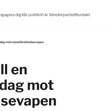
ngagera dig
Vår politik
Vi är Vänsterpartiet
Kontakt
ell dag mot massförstörelsevapen
ll en
l dag mot
lsevapen