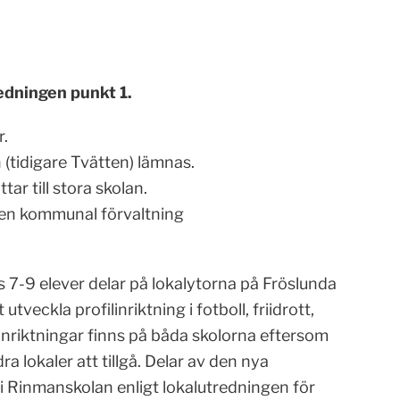
edningen punkt 1.
r.
 (tidigare Tvätten) lämnas.
tar till stora skolan.
ll en kommunal förvaltning
as 7-9 elever delar på lokalytorna på Fröslunda
 utveckla profilinriktning i fotboll, friidrott,
linriktningar finns på båda skolorna eftersom
ra lokaler att tillgå. Delar av den nya
i Rinmanskolan enligt lokalutredningen för