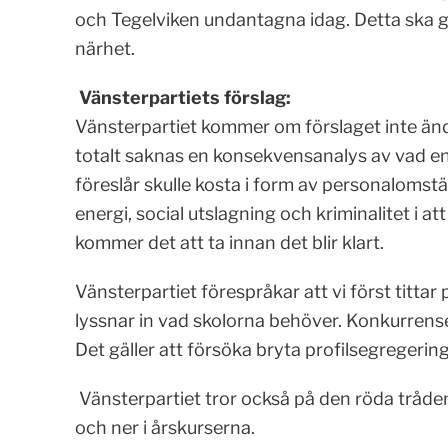
och Tegelviken undantagna idag. Detta ska g
närhet.
Vänsterpartiets förslag:
Vänsterpartiet kommer om förslaget inte ändr
totalt saknas en konsekvensanalys av vad e
föreslår skulle kosta i form av personalomstäl
energi, social utslagning och kriminalitet i at
kommer det att ta innan det blir klart.
Vänsterpartiet förespråkar att vi först titta
lyssnar in vad skolorna behöver. Konkurrense
Det gäller att försöka bryta profilsegregerin
Vänsterpartiet tror också på den röda tråden
och ner i årskurserna.