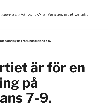
ngagera dig
Vår politik
Vi är Vänsterpartiet
Kontakt
tsatt satsning på Fröslundaskolans 7-9.
rtiet är för en
ing på
ans 7-9.