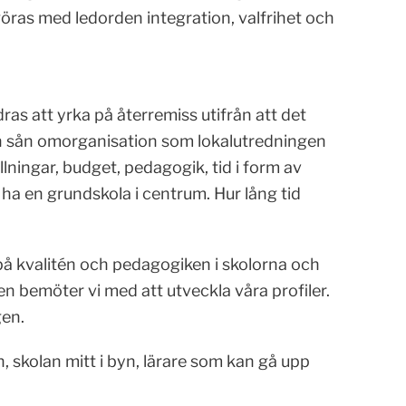
öras med ledorden integration, valfrihet och
as att yrka på återremiss utifrån att det
n sån omorganisation som lokalutredningen
lningar, budget, pedagogik, tid i form av
t ha en grundskola i centrum. Hur lång tid
r på kvalitén och pedagogiken i skolorna och
n bemöter vi med att utveckla våra profiler.
gen.
, skolan mitt i byn, lärare som kan gå upp