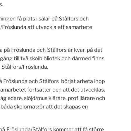
s.
ingen få plats i salar på Stålfors och
s/Fröslunda att utveckla ett samarbete
a på Fröslunda och Stålfors är kvar, på det
llgång till två skolbibliotek och därmed finns
 Stålfors/Fröslunda.
på Fröslunda och Stålfors börjat arbeta ihop
 samarbetet fortsätter och att det utvecklas,
vägledare, slöjd/musiklärare, profillärare och
åda skolorna gör att det skapas en
 på Fröslunda/Stålfors kommer att få större