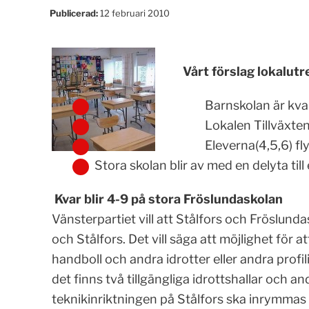
Publicerad:
12 februari 2010
Vårt förslag lokalutr
Barnskolan är kva
Lokalen Tillväxten
Eleverna(4,5,6) flyt
Stora skolan blir av med en delyta ti
Kvar blir 4-9 på stora Fröslundaskolan
Vänsterpartiet vill att Stålfors och Fröslund
och Stålfors. Det vill säga att möjlighet för att
handboll och andra idrotter eller andra profi
det finns två tillgängliga idrottshallar och and
teknikinriktningen på Stålfors ska inrymmas 