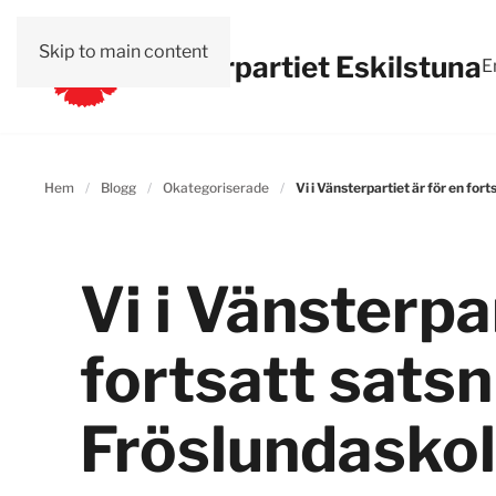
Skip to main content
Vänsterpartiet Eskilstuna
E
Hem
Blogg
Okategoriserade
Vi i Vänsterpartiet är för en for
Vi i Vänsterpa
fortsatt satsn
Fröslundaskol