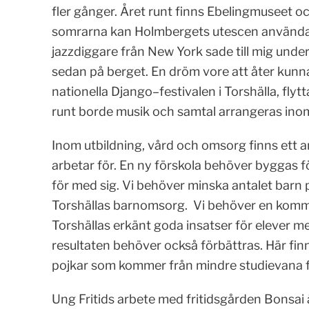
fler gånger. Året runt finns Ebelingmuseet oc
somrarna kan Holmbergets utescen användas 
jazzdiggare från New York sade till mig und
sedan på berget. En dröm vore att åter kunn
nationella Django–festivalen i Torshälla, flyt
runt borde musik och samtal arrangeras in
Inom utbildning, vård och omsorg finns ett an
arbetar för. En ny förskola behöver byggas f
för med sig. Vi behöver minska antalet barn
Torshällas barnomsorg. Vi behöver en kommu
Torshällas erkänt goda insatser för elever me
resultaten behöver också förbättras. Här fi
pojkar som kommer från mindre studievana fa
Ung Fritids arbete med fritidsgården Bonsa