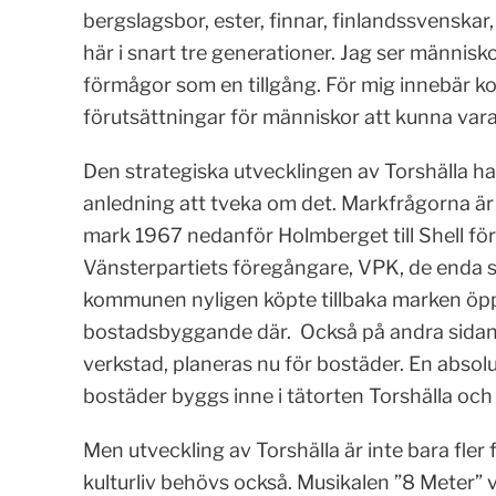
bergslagsbor, ester, finnar, finlandssvenskar,
här i snart tre generationer. Jag ser människ
förmågor som en tillgång. För mig innebär ko
förutsättningar för människor att kunna va
Den strategiska utvecklingen av Torshälla har
anledning att tveka om det. Markfrågorna är 
mark 1967 nedanför Holmberget till Shell fö
Vänsterpartiets föregångare, VPK, de enda s
kommunen nyligen köpte tillbaka marken öppn
bostadsbyggande där. Också på andra sidan
verkstad, planeras nu för bostäder. En absolu
bostäder byggs inne i tätorten Torshälla och
Men utveckling av Torshälla är inte bara fler
kulturliv behövs också. Musikalen ”8 Meter”