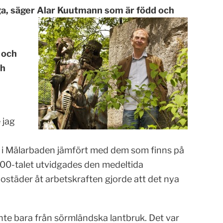
nga, säger Alar Kuutmann som är född och
 och
ch
 jag
e i Mälarbaden jämfört med dem som finns på
800-talet utvidgades den medeltida
täder åt arbetskraften gjorde att det nya
nte bara från sörmländska lantbruk. Det var