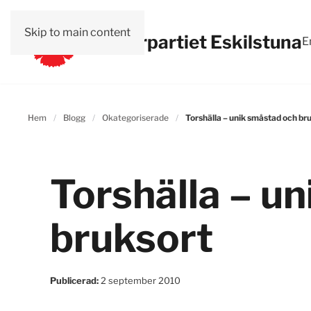
Skip to main content
Vänsterpartiet Eskilstuna
E
Hem
Blogg
Okategoriserade
Torshälla – unik småstad och br
Torshälla – u
bruksort
Publicerad:
2 september 2010