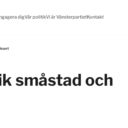
ngagera dig
Vår politik
Vi är Vänsterpartiet
Kontakt
uksort
nik småstad och