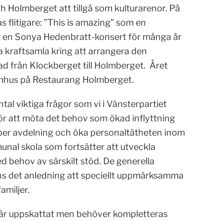
h Holmberget att tillgå som kulturarenor. På
flitigare: ”This is amazing” som en
er en Sonya Hedenbratt-konsert för många år
a kraftsamla kring att arrangera den
tad från Klockberget till Holmberget. Året
omhus på Restaurang Holmberget.
tal viktiga frågor som vi i Vänsterpartiet
ör att möta det behov som ökad inflyttning
 per avdelning och öka personaltätheten inom
nal skola som fortsätter att utveckla
d behov av särskilt stöd. De generella
nns det anledning att speciellt uppmärksamma
miljer.
i är uppskattat men behöver kompletteras