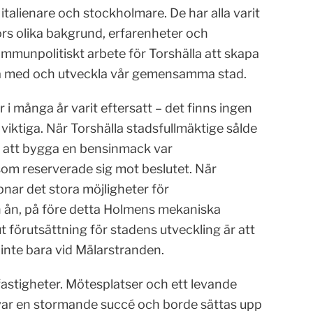
 italienare och stockholmare. De har alla varit
ors olika bakgrund, erfarenheter och
mmunpolitiskt arbete för Torshälla att skapa
ra med och utveckla vår gemensamma stad.
 i många år varit eftersatt – det finns ingen
viktiga. När Torshälla stadsfullmäktige sålde
r att bygga en bensinmack var
om reserverade sig mot beslutet. När
ar det stora möjligheter för
 ån, på före detta Holmens mekaniska
t förutsättning för stadens utveckling är att
 inte bara vid Mälarstranden.
 fastigheter. Mötesplatser och ett levande
 var en stormande succé och borde sättas upp