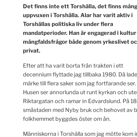
Det finns inte ett Torshälla, det finns må
uppvuxen i
Torshälla. Alar har varit aktiv i
Torshällas politiska liv under flera
mandatperioder. Han är engagerad i kultur
mångfaldsfrågor både genom yrkeslivet o
privat.
Efter att ha varit borta från trakten i ett
decennium flyttade jag tillbaka 1980. Då lade
märke till flera saker som jag fortfarande ser.
Husen ser annorlunda ut runt kyrkan och ut
Riktargatan och ramar in Edvardslund. På 1
småstaden med Nyby bruk och behovet av bos
folkhemmet byggdes öster om ån.
Människorna i Torshälla som jag mötte kom i