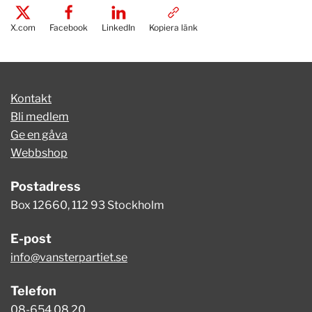
X.com
Facebook
LinkedIn
Kopiera länk
Kontakt
Bli medlem
Ge en gåva
Webbshop
Postadress
Box 12660, 112 93 Stockholm
E-post
info@vansterpartiet.se
Telefon
08-654 08 20