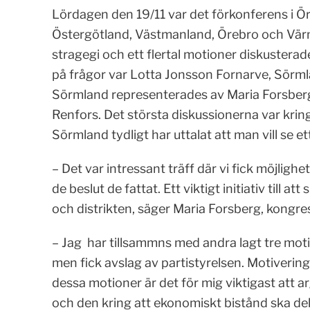
Lördagen den 19/11 var det förkonferens i
Östergötland, Västmanland, Örebro och Värmla
stragegi och ett flertal motioner diskusterade
på frågor var Lotta Jonsson Fornarve, Sörm
Sörmland representerades av Maria Forsberg
Renfors. Det största diskussionerna var krin
Sörmland tydligt har uttalat att man vill se et
– Det var intressant träff där vi fick möjlighet
de beslut de fattat. Ett viktigt initiativ till 
och distrikten, säger Maria Forsberg, kongr
– Jag har tillsammns med andra lagt tre mo
men fick avslag av partistyrelsen. Motivering
dessa motioner är det för mig viktigast att a
och den kring att ekonomiskt bistånd ska de