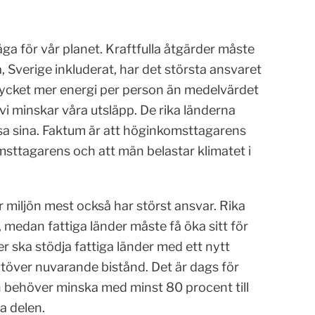
a för vår planet. Kraftfulla åtgärder måste
, Sverige inkluderat, har det största ansvaret
mycket mer energi per person än medelvärdet
 vi minskar våra utsläpp. De rika länderna
nsa sina. Faktum är att höginkomsttagarens
omsttagarens och att män belastar klimatet i
r miljön mest också har störst ansvar. Rika
 medan fattiga länder måste få öka sitt för
er ska stödja fattiga länder med ett nytt
utöver nuvarande bistånd. Det är dags för
en behöver minska med minst 80 procent till
a delen.