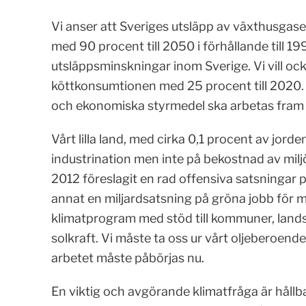
Vi anser att Sveriges utsläpp av växthusgas
med 90 procent till 2050 i förhållande till 
utsläppsminskningar inom Sverige. Vi vill oc
köttkonsumtionen med 25 procent till 2020. V
och ekonomiska styrmedel ska arbetas fram 
Vårt lilla land, med cirka 0,1 procent av jord
industrination men inte på bekostnad av miljö
2012 föreslagit en rad offensiva satsningar p
annat en miljardsatsning på gröna jobb för milj
klimatprogram med stöd till kommuner, lands
solkraft. Vi måste ta oss ur vårt oljeberoende
arbetet måste påbörjas nu.
En viktig och avgörande klimatfråga är hållba