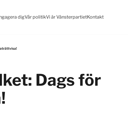
ngagera dig
Vår politik
Vi är Vänsterpartiet
Kontakt
aträttvisa!
lket: Dags för
!