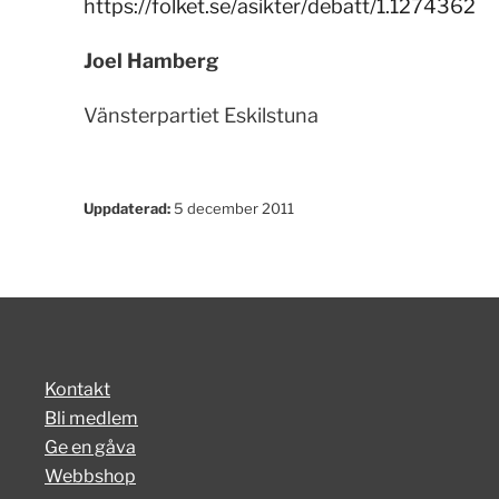
https://folket.se/asikter/debatt/1.1274362
Joel Hamberg
Vänsterpartiet Eskilstuna
Uppdaterad:
5 december 2011
Kontakt
Bli medlem
Ge en gåva
Webbshop