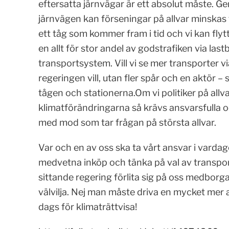
eftersatta järnvägar är ett absolut måste. G
järnvägen kan förseningar på allvar minskas 
ett tåg som kommer fram i tid och vi kan flytta
en allt för stor andel av godstrafiken via lastb
transportsystem. Vill vi se mer transporter vi
regeringen vill, utan fler spår och en aktör –
tågen och stationerna.Om vi politiker på allva
klimatförändringarna så krävs ansvarsfulla o
med mod som tar frågan på största allvar.
Var och en av oss ska ta vårt ansvar i vard
medvetna inköp och tänka på val av transpor
sittande regering förlita sig på oss medbo
välvilja. Nej man måste driva en mycket mer a
dags för klimaträttvisa!