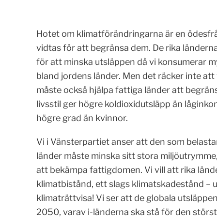
Hotet om klimatförändringarna är en ödesfråg
vidtas för att begränsa dem. De rika länderna
för att minska utsläppen då vi konsumerar 
bland jordens länder. Men det räcker inte att
måste också hjälpa fattiga länder att begrä
livsstil ger högre koldioxidutsläpp än lågink
högre grad än kvinnor.
Vi i Vänsterpartiet anser att den som belasta
länder måste minska sitt stora miljöutrymme,
att bekämpa fattigdomen. Vi vill att rika länd
klimatbistånd, ett slags klimatskadestånd – 
klimaträttvisa! Vi ser att de globala utsläpp
2050, varav i-länderna ska stå för den störst