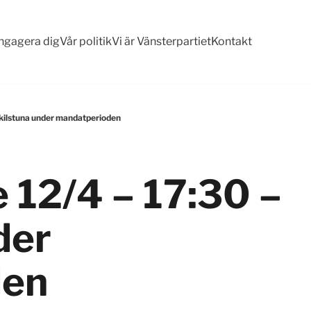
ngagera dig
Vår politik
Vi är Vänsterpartiet
Kontakt
kilstuna under mandatperioden
12/4 – 17:30 –
der
den