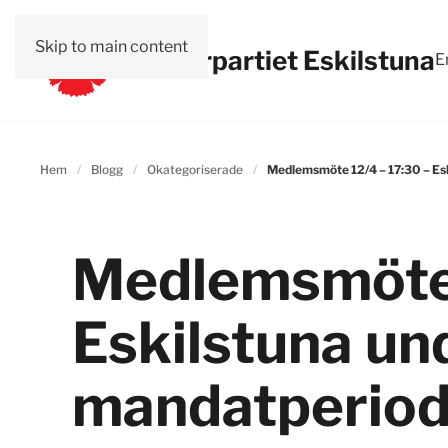
Skip to main content
Vänsterpartiet Eskilstuna
E
Hem
Blogg
Okategoriserade
Medlemsmöte 12/4 – 17:30 – Es
Medlemsmöte 
Eskilstuna un
mandatperio