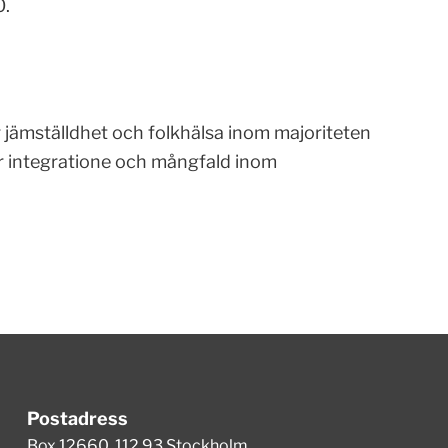
0.
jämställdhet och folkhälsa inom majoriteten
ör integratione och mångfald inom
Postadress
Box 12660, 112 93 Stockholm