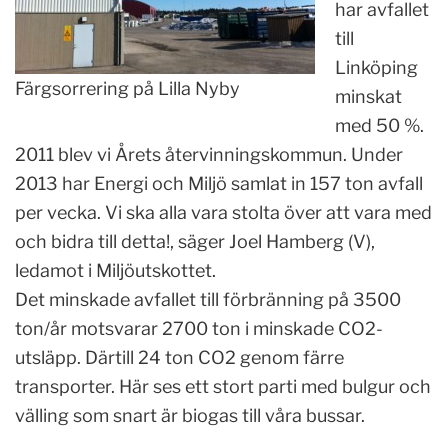
har avfallet
till
Linköping
Färgsorrering på Lilla Nyby
minskat
med 50 %.
2011 blev vi Årets återvinningskommun. Under
2013 har Energi och Miljö samlat in 157 ton avfall
per vecka. Vi ska alla vara stolta över att vara med
och bidra till detta!, säger Joel Hamberg (V),
ledamot i Miljöutskottet.
Det minskade avfallet till förbränning på 3500
ton/år motsvarar 2700 ton i minskade CO2-
utsläpp. Därtill 24 ton CO2 genom färre
transporter. Här ses ett stort parti med bulgur och
välling som snart är biogas till våra bussar.