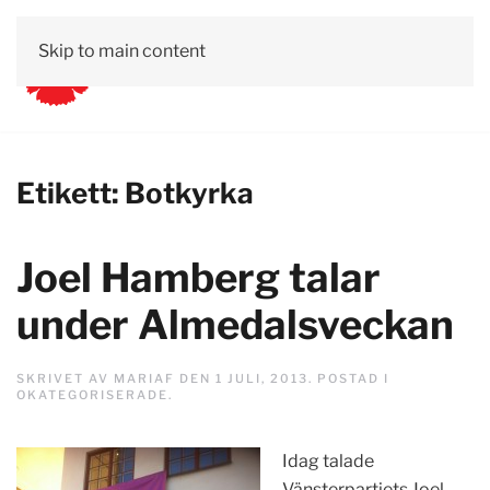
Skip to main content
Etikett:
Botkyrka
Joel Hamberg talar
under Almedalsveckan
SKRIVET AV
MARIAF
DEN
1 JULI, 2013
. POSTAD I
OKATEGORISERADE
.
Idag talade
Vänsterpartiets Joel