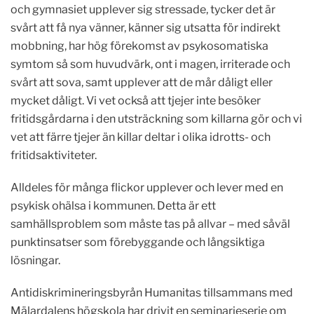
och gymnasiet upplever sig stressade, tycker det är
svårt att få nya vänner, känner sig utsatta för indirekt
mobbning, har hög förekomst av psykosomatiska
symtom så som huvudvärk, ont i magen, irriterade och
svårt att sova, samt upplever att de mår dåligt eller
mycket dåligt. Vi vet också att tjejer inte besöker
fritidsgårdarna i den utsträckning som killarna gör och vi
vet att färre tjejer än killar deltar i olika idrotts- och
fritidsaktiviteter.
Alldeles för många flickor upplever och lever med en
psykisk ohälsa i kommunen. Detta är ett
samhällsproblem som måste tas på allvar – med såväl
punktinsatser som förebyggande och långsiktiga
lösningar.
Antidiskrimineringsbyrån Humanitas tillsammans med
Mälardalens högskola har drivit en seminarieserie om