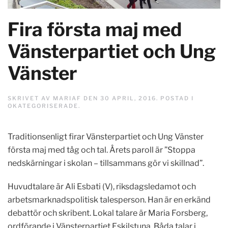
Fira första maj med
Vänsterpartiet och Ung
Vänster
SKRIVET AV
MARIAF
DEN
30 APRIL, 2016
. POSTAD I
OKATEGORISERADE
.
Traditionsenligt firar Vänsterpartiet och Ung Vänster
första maj med tåg och tal. Årets paroll är ”Stoppa
nedskärningar i skolan – tillsammans gör vi skillnad”.
Huvudtalare är Ali Esbati (V), riksdagsledamot och
arbetsmarknadspolitisk talesperson. Han är en erkänd
debattör och skribent. Lokal talare är Maria Forsberg,
ordförande i Vänsterpartiet Eskilstuna. Båda talar i