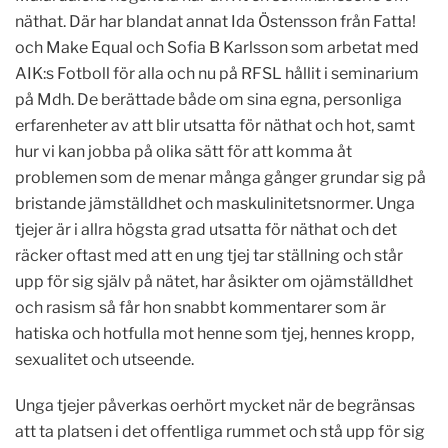
näthat. Där har blandat annat Ida Östensson från Fatta!
och Make Equal och Sofia B Karlsson som arbetat med
AIK:s Fotboll för alla och nu på RFSL hållit i seminarium
på Mdh. De berättade både om sina egna, personliga
erfarenheter av att blir utsatta för näthat och hot, samt
hur vi kan jobba på olika sätt för att komma åt
problemen som de menar många gånger grundar sig på
bristande jämställdhet och maskulinitetsnormer. Unga
tjejer är i allra högsta grad utsatta för näthat och det
räcker oftast med att en ung tjej tar ställning och står
upp för sig själv på nätet, har åsikter om ojämställdhet
och rasism så får hon snabbt kommentarer som är
hatiska och hotfulla mot henne som tjej, hennes kropp,
sexualitet och utseende.
Unga tjejer påverkas oerhört mycket när de begränsas
att ta platsen i det offentliga rummet och stå upp för sig