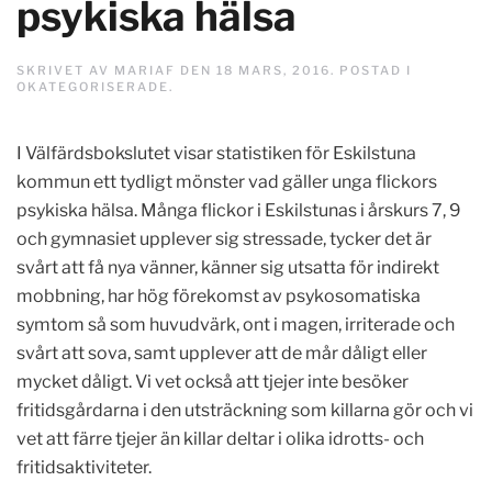
psykiska hälsa
SKRIVET AV
MARIAF
DEN
18 MARS, 2016
. POSTAD I
OKATEGORISERADE
.
I Välfärdsbokslutet visar statistiken för Eskilstuna
kommun ett tydligt mönster vad gäller unga flickors
psykiska hälsa. Många flickor i Eskilstunas i årskurs 7, 9
och gymnasiet upplever sig stressade, tycker det är
svårt att få nya vänner, känner sig utsatta för indirekt
mobbning, har hög förekomst av psykosomatiska
symtom så som huvudvärk, ont i magen, irriterade och
svårt att sova, samt upplever att de mår dåligt eller
mycket dåligt. Vi vet också att tjejer inte besöker
fritidsgårdarna i den utsträckning som killarna gör och vi
vet att färre tjejer än killar deltar i olika idrotts- och
fritidsaktiviteter.