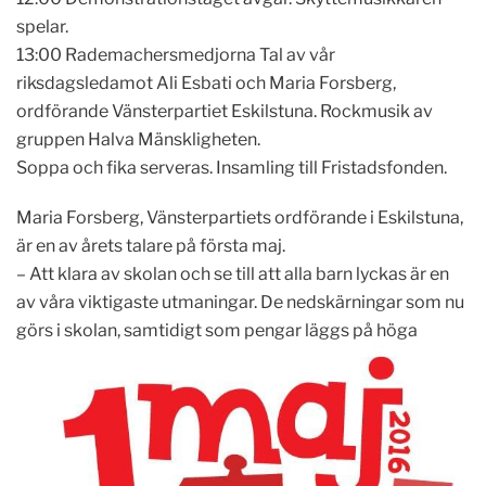
spelar.
13:00 Rademachersmedjorna Tal av vår
riksdagsledamot Ali Esbati och Maria Forsberg,
ordförande Vänsterpartiet Eskilstuna. Rockmusik av
gruppen Halva Mänskligheten.
Soppa och fika serveras. Insamling till Fristadsfonden.
Maria Forsberg, Vänsterpartiets ordförande i Eskilstuna,
är en av årets talare på första maj.
– Att klara av skolan och se till att alla barn lyckas är en
av våra viktigaste utmaningar. De nedskärningar som nu
görs i skolan, samtidigt som pengar läggs på
höga