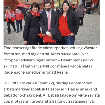
Traditionsenligt firade Vänsterpartiet och Ung Vänster
första maj med tåg och tal. Årets huvudparoll var
”Stoppa nedskärningar i skolan – tillsammans gör vi
skillnad”. Tåget var välfyllt och många var på plats i
Rademachersmedjorna för att lyssna.
Huvudtalare var Ali Esbati (V), riksdagsledamot och
arbetsmarknadspolitisk talesperson. Han är en erkänd
debattör och skribent. Ali Esbati talade om vikten av stå
upp mot rasism, arbetsrättsfrågor och satsningar vår