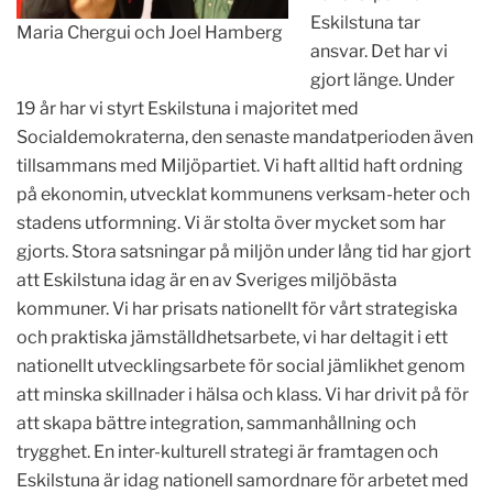
Eskilstuna tar
Maria Chergui och Joel Hamberg
ansvar. Det har vi
gjort länge. Under
19 år har vi styrt Eskilstuna i majoritet med
Socialdemokraterna, den senaste mandatperioden även
tillsammans med Miljöpartiet. Vi haft alltid haft ordning
på ekonomin, utvecklat kommunens verksam-heter och
stadens utformning. Vi är stolta över mycket som har
gjorts. Stora satsningar på miljön under lång tid har gjort
att Eskilstuna idag är en av Sveriges miljöbästa
kommuner. Vi har prisats nationellt för vårt strategiska
och praktiska jämställdhetsarbete, vi har deltagit i ett
nationellt utvecklingsarbete för social jämlikhet genom
att minska skillnader i hälsa och klass. Vi har drivit på för
att skapa bättre integration, sammanhållning och
trygghet. En inter-kulturell strategi är framtagen och
Eskilstuna är idag nationell samordnare för arbetet med