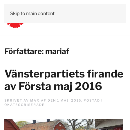
Skip to main content
Författare:
mariaf
Vänsterpartiets firande
av Första maj 2016
SKRIVET AV
MARIAF
DEN
1 MAJ, 2016
. POSTAD I
OKATEGORISERADE
.