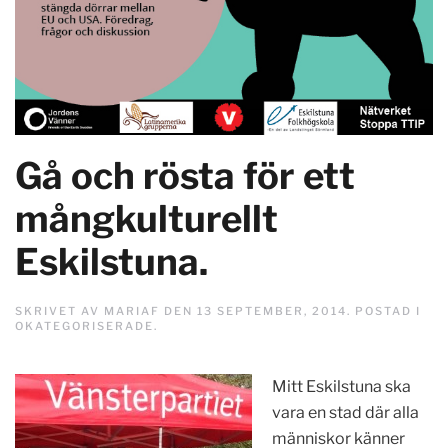
Gå och rösta för ett
mångkulturellt
Eskilstuna.
SKRIVET AV
MARIAF
DEN
13 SEPTEMBER, 2014
. POSTAD I
OKATEGORISERADE
.
Mitt Eskilstuna ska
vara en stad där alla
människor känner