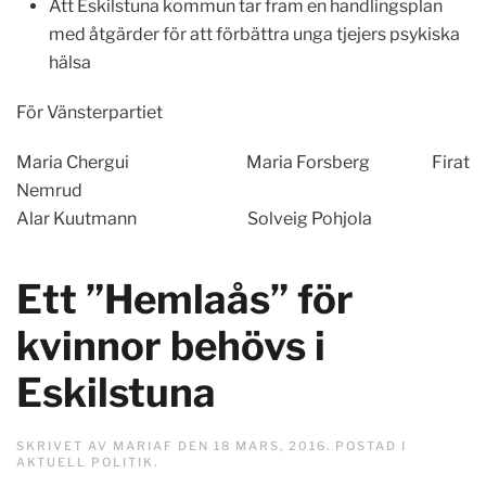
Att Eskilstuna kommun tar fram en handlingsplan
med åtgärder för att förbättra unga tjejers psykiska
hälsa
För Vänsterpartiet
Maria Chergui Maria Forsberg Firat
Nemrud
Alar Kuutmann Solveig Pohjola
Ett ”Hemlaås” för
kvinnor behövs i
Eskilstuna
SKRIVET AV
MARIAF
DEN
18 MARS, 2016
. POSTAD I
AKTUELL POLITIK
.