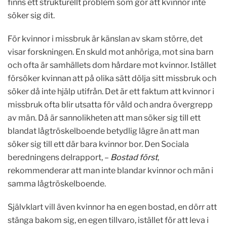
finns ett strukturellt problem som gör att kvinnor inte
söker sig dit.
För kvinnor i missbruk är känslan av skam större, det
visar forskningen. En skuld mot anhöriga, mot sina barn
och ofta är samhällets dom hårdare mot kvinnor. Istället
försöker kvinnan att på olika sätt dölja sitt missbruk och
söker då inte hjälp utifrån. Det är ett faktum att kvinnor i
missbruk ofta blir utsatta för våld och andra övergrepp
av män. Då är sannolikheten att man söker sig till ett
blandat lågtröskelboende betydlig lägre än att man
söker sig till ett där bara kvinnor bor. Den Sociala
beredningens delrapport, –
Bostad först
,
rekommenderar att man inte blandar kvinnor och män i
samma lågtröskelboende.
Självklart vill även kvinnor ha en egen bostad, en dörr att
stänga bakom sig, en egen tillvaro, istället för att leva i