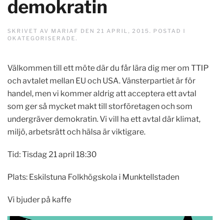
demokratin
SKRIVET AV
MARIAF
DEN
21 APRIL, 2015
. POSTAD I
OKATEGORISERADE
.
Välkommen till ett möte där du får lära dig mer om TTIP
och avtalet mellan EU och USA. Vänsterpartiet är för
handel, men vi kommer aldrig att acceptera ett avtal
som ger så mycket makt till storföretagen och som
undergräver demokratin. Vi vill ha ett avtal där klimat,
miljö, arbetsrätt och hälsa är viktigare.
Tid: Tisdag 21 april 18:30
Plats: Eskilstuna Folkhögskola i Munktellstaden
Vi bjuder på kaffe