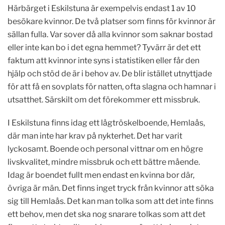
Härbärget i Eskilstuna är exempelvis endast 1 av 10
besökare kvinnor. De två platser som finns för kvinnor är
sällan fulla. Var sover då alla kvinnor som saknar bostad
eller inte kan bo i det egna hemmet? Tyvärr är det ett
faktum att kvinnor inte syns i statistiken eller får den
hjälp och stöd de är i behov av. De blir istället utnyttjade
för att få en sovplats för natten, ofta slagna och hamnar i
utsatthet. Särskilt om det förekommer ett missbruk.
I Eskilstuna finns idag ett lågtröskelboende, Hemlaås,
där man inte har krav på nykterhet. Det har varit
lyckosamt. Boende och personal vittnar om en högre
livskvalitet, mindre missbruk och ett bättre mående.
Idag är boendet fullt men endast en kvinna bor där,
övriga är män. Det finns inget tryck från kvinnor att söka
sig till Hemlaås. Det kan man tolka som att det inte finns
ett behov, men det ska nog snarare tolkas som att det