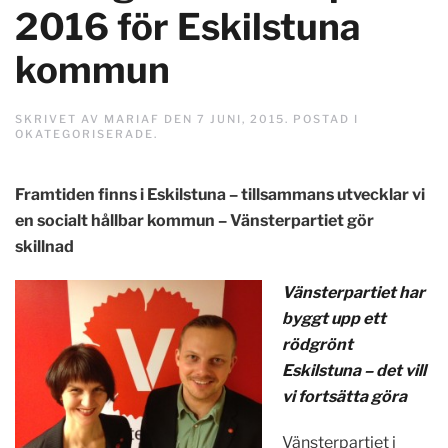
2016 för Eskilstuna
kommun
SKRIVET AV
MARIAF
DEN
7 JUNI, 2015
. POSTAD I
OKATEGORISERADE
.
Framtiden finns i Eskilstuna – tillsammans utvecklar vi
en socialt hållbar kommun – Vänsterpartiet gör
skillnad
Vänsterpartiet har
byggt upp ett
rödgrönt
Eskilstuna – det vill
vi fortsätta göra
Vänsterpartiet i