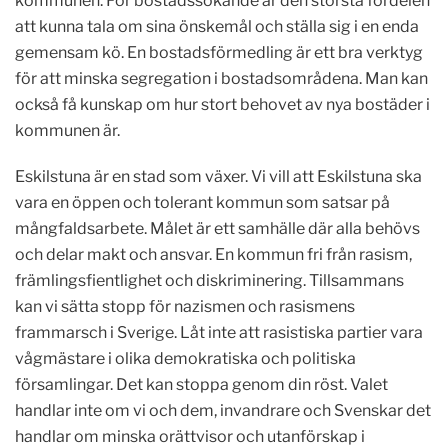
kommunen. För bostadssökande är den största fördelen
att kunna tala om sina önskemål och ställa sig i en enda
gemensam kö. En bostadsförmedling är ett bra verktyg
för att minska segregation i bostadsområdena. Man kan
också få kunskap om hur stort behovet av nya bostäder i
kommunen är.
Eskilstuna är en stad som växer. Vi vill att Eskilstuna ska
vara en öppen och tolerant kommun som satsar på
mångfaldsarbete. Målet är ett samhälle där alla behövs
och delar makt och ansvar. En kommun fri från rasism,
främlingsfientlighet och diskriminering. Tillsammans
kan vi sätta stopp för nazismen och rasismens
frammarsch i Sverige. Låt inte att rasistiska partier vara
vågmästare i olika demokratiska och politiska
församlingar. Det kan stoppa genom din röst. Valet
handlar inte om vi och dem, invandrare och Svenskar det
handlar om minska orättvisor och utanförskap i