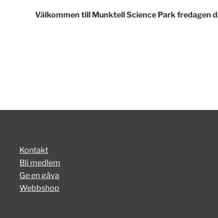
Välkommen till Munktell Science Park fredagen d
Kontakt
Bli medlem
Ge en gåva
Webbshop