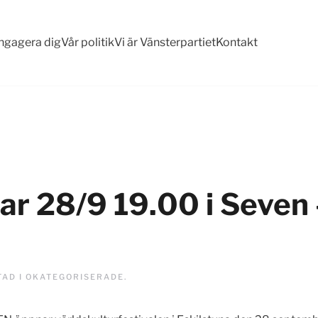
ngagera dig
Vår politik
Vi är Vänsterpartiet
Kontakt
r 28/9 19.00 i Seven –
TAD I
OKATEGORISERADE
.