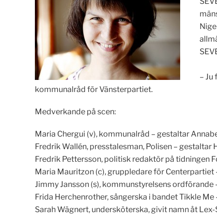
SEVE
mäns
Nige
allm
SEVE
– Ju 
kommunalråd för Vänsterpartiet.
Medverkande på scen:
Maria Chergui (v), kommunalråd – gestaltar Annabe
Fredrik Wallén, presstalesman, Polisen – gestaltar 
Fredrik Pettersson, politisk redaktör på tidningen 
Maria Mauritzon (c), gruppledare för Centerpartie
Jimmy Jansson (s), kommunstyrelsens ordförande 
Frida Herchenrother, sångerska i bandet Tikkle Me 
Sarah Wägnert, undersköterska, givit namn åt Lex-S