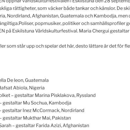
N öppnar världskulturfestivalen i Eskilstuna den 28 septem
kliga rättigheter, som väcker både tankar och känslor. De ski
ria, Nordirland, Afghanistan, Guatemala och Kambodja, men de
ängiltiga.Poliser, popmusiker, politiker och samhällsprofiler 
N på Eskilstuna Världskulturfestival. Maria Chergui gestalta
fler som står upp och spelar det här, desto lättare är det för f
lla De leon, Guatemala
Hafsat Abiola, Nigeria
Folket – gestaltar Marina Pisklakova, Ryssland
t – gestaltar Mu Sochua, Kambodja
– gestaltar Inez McCormack, Nordirland
– gestaltar Mukthar Mai, Pakistan
arah – gestaltar Farida Azizi, Afghanistan