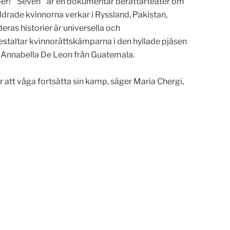
ber! ”Seven” är en dokumentär berättarteater om
ldrade kvinnorna verkar i Ryssland, Pakistan,
ras historier är universella och
gestaltar kvinnorättskämparna i den hyllade pjäsen
r Annabella De Leon från Guatemala.
ler att våga fortsätta sin kamp, säger Maria Chergi,