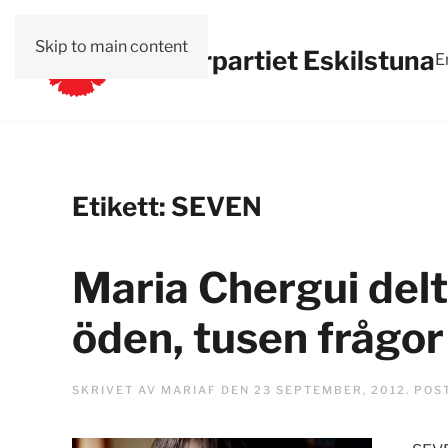
Skip to main content
Vänsterpartiet Eskilstuna
E
Etikett:
SEVEN
Maria Chergui delta
öden, tusen frågor
SKRIVET AV
MARIAF
DEN
23 SEPTEMBER, 2012
. POS