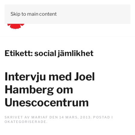
Skip to main content
Etikett:
social jämlikhet
Intervju med Joel
Hamberg om
Unescocentrum
SKRIVET AV
MARIAF
DEN
14 MARS, 2013
. POSTAD I
OKATEGORISERADE
.