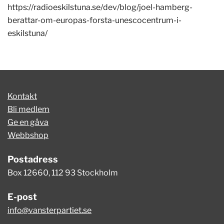
https://radioeskilstuna.se/dev/blog/joel-hamberg-
berattar-om-europas-forsta-unescocentrum-i-
eskilstuna/
Kontakt
Bli medlem
Ge en gåva
Webbshop
Postadress
Box 12660, 112 93 Stockholm
E-post
info@vansterpartiet.se