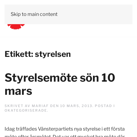
Skip to main content
Etikett:
styrelsen
Styrelsemöte sön 10
mars
SKRIVET AV
MARIAF
DEN
10 MARS, 2013
. POSTAD I
OKATEGORISERADE
.
Idag träffades Vänsterpartiets nya styrelse i ett första
möte efter årsmötet. Det var ett mycket bra möte där