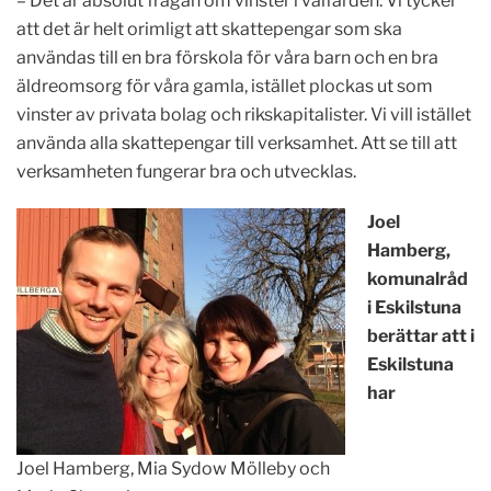
– Det är absolut frågan om vinster i välfärden. Vi tycker
att det är helt orimligt att skattepengar som ska
användas till en bra förskola för våra barn och en bra
äldreomsorg för våra gamla, istället plockas ut som
vinster av privata bolag och rikskapitalister. Vi vill istället
använda alla skattepengar till verksamhet. Att se till att
verksamheten fungerar bra och utvecklas.
Joel
Hamberg,
komunalråd
i Eskilstuna
berättar att i
Eskilstuna
har
Joel Hamberg, Mia Sydow Mölleby och