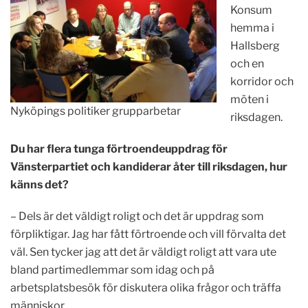
Konsum
hemma i
Hallsberg
och en
korridor och
möten i
Nyköpings politiker grupparbetar
riksdagen.
Du har flera tunga förtroendeuppdrag för
Vänsterpartiet och kandiderar åter till riksdagen, hur
känns det?
– Dels är det väldigt roligt och det är uppdrag som
förpliktigar. Jag har fått förtroende och vill förvalta det
väl. Sen tycker jag att det är väldigt roligt att vara ute
bland partimedlemmar som idag och på
arbetsplatsbesök för diskutera olika frågor och träffa
människor.