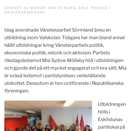
SKRIVET AV
MARIAF
DEN
29 MARS, 2014
. POSTAD I
OKATEGORISERADE
.
Idag anordnade Vänsterpartiet Sörmland ännu en
utbildning inom Valskolan. Tidigare har man bland annat
hållit utbildningar kring Vänsterpartiets politik,
ekonomiska politik, retorik och aktivism. Partiets
riksdagsledamot Mia Sydow Mölleby höll i utbildningen
och gjorde det på ett mycket engagerat och bra sätt. Mia
är också ledamot i partistyrelsen, verkställande
utskottet. Dessutom är hon ordförande i Republikanska
föreningen.
Utbildningen
hölls i
Eskilstunas
partilokal på