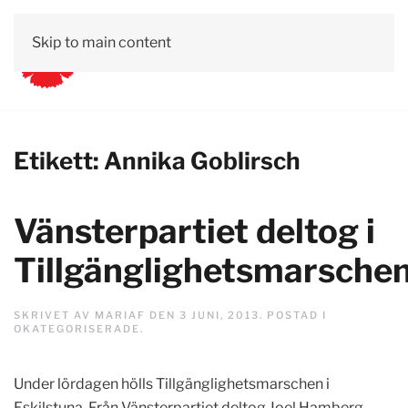
Skip to main content
Etikett:
Annika Goblirsch
Vänsterpartiet deltog i
Tillgänglighetsmarsche
SKRIVET AV
MARIAF
DEN
3 JUNI, 2013
. POSTAD I
OKATEGORISERADE
.
Under lördagen hölls Tillgänglighetsmarschen i
Eskilstuna. Från Vänsterpartiet deltog Joel Hamberg,