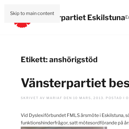
Skip to main content
Vänsterpartiet Eskilstuna
E
Etikett:
anshörigstöd
Vänsterpartiet be
SKRIVET AV
MARIAF
DEN
10 MARS, 2013
. POSTAD I
O
Vid Dyslexiförbundet FMLS årsmöte i Eskilstuna, s
funktionshinderfrågor, satt mötesordförande på å