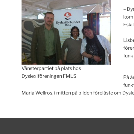
– Dy
komm
Eski
Lisb
före
funk
Vänsterpartiet på plats hos
Dyslexiföreningen FMLS
På å
funkt
Maria Wellros, i mitten på bilden föreläste om Dysle