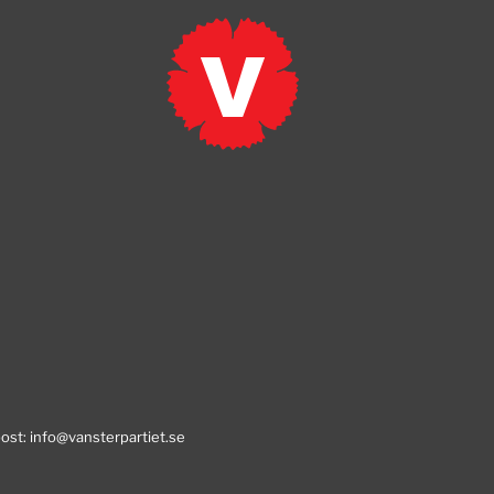
post:
info@vansterpartiet.se