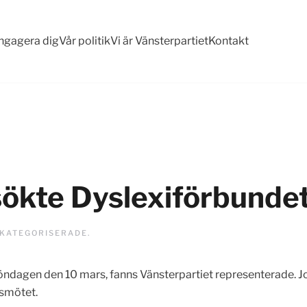
ngagera dig
Vår politik
Vi är Vänsterpartiet
Kontakt
sökte Dyslexiförbunde
KATEGORISERADE
.
öndagen den 10 mars, fanns Vänsterpartiet representerade. J
rsmötet.