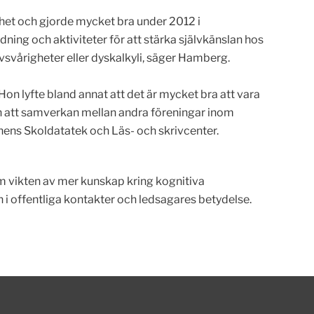
het och gjorde mycket bra under 2012 i
ning och aktiviteter för att stärka självkänslan hos
ivsvårigheter eller dyskalkyli, säger Hamberg.
on lyfte bland annat att det är mycket bra att vara
ch att samverkan mellan andra föreningar inom
ns Skoldatatek och Läs- och skrivcenter.
m vikten av mer kunskap kring kognitiva
lan i offentliga kontakter och ledsagares betydelse.