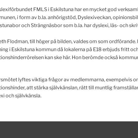
slexiförbundet FMLS i Eskilstuna har en mycket god verksam
unen, i form av b.la. anhörigstöd, Dyslexiveckan, opinionsbild
lstunabor och Strängnäsbor som b.la. har dyslexi, läs- och skr
eth Flodman, till höger på bilden, valdes om som ordförande. H
ning i Eskilstuna kommun då lokalerna på E18 erbjuds fritt o
tionshinderrörelsen kan ske här. Hon berömde också kommune
rsmötet lyftes viktiga frågor av medlemmarna, exempelvis o
ionshinder, att stärka självkänslan, rätt till muntlig framstäl
xi och självkänsla.