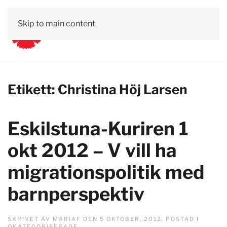
Skip to main content
Etikett:
Christina Höj Larsen
Eskilstuna-Kuriren 1
okt 2012 – V vill ha
migrationspolitik med
barnperspektiv
SKRIVET AV
MARIAF
DEN
5 OKTOBER, 2012
. POSTAD I
OKATEGORISERADE
.