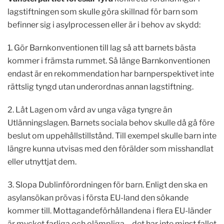
lagstiftningen som skulle göra skillnad för barn som
befinner sig i asylprocessen eller är i behov av skydd:
1. Gör Barnkonventionen till lag så att barnets bästa
kommer i främsta rummet. Så länge Barnkonventionen
endast är en rekommendation har barnperspektivet inte
rättslig tyngd utan underordnas annan lagstiftning.
2. Låt Lagen om vård av unga väga tyngre än
Utlänningslagen. Barnets sociala behov skulle då gå före
beslut om uppehållstillstånd. Till exempel skulle barn inte
längre kunna utvisas med den förälder som misshandlat
eller utnyttjat dem.
3. Slopa Dublinförordningen för barn. Enligt den ska en
asylansökan prövas i första EU-land den sökande
kommer till. Mottagandeförhållandena i flera EU-länder
är mycket farliga och olämpliga – det har inte minst fallet