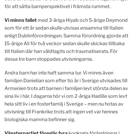
för att sätta barnperspektivet i främsta rummet.
Vi minns fallet
med 3-åriga Hiyab och 5-årige Deymond
som för ett år sedan skulle utvisas ensamma till Italien
enligt Dublinförordningen. Samma förordning gjorde att
15-årige Ali för två veckor sedan skulle skickas tillbaka
till Italien där han våldtagits och traumatiserats. För
dessa tre barn stoppades utvisningarna.
Andra barn har inte haft samma tur. Vi minns även
familjen Danielian som efter tio år i Sverige utvisades till
Armenien trots att barnen i familjen levt största delen av
sina liv i här. I dagarna hör vi om 2-åriga Hadille som levt
hela sitt liv i en fosterfamilj i Sverige – men nu hotas av
utvisning till Frankrike trots att ingen vet var hennes
biologiska mamma befinner sig.
Vänsterpartiet föreslår fyra
konkreta förändringar i