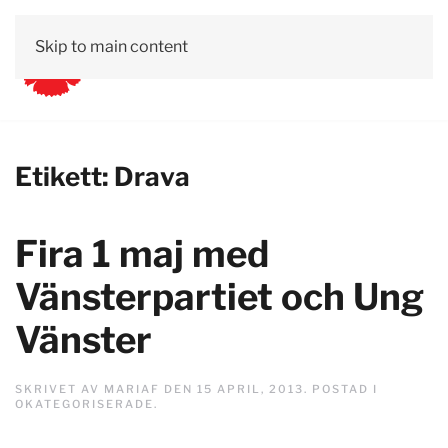
Skip to main content
Etikett:
Drava
Fira 1 maj med
Vänsterpartiet och Ung
Vänster
SKRIVET AV
MARIAF
DEN
15 APRIL, 2013
. POSTAD I
OKATEGORISERADE
.