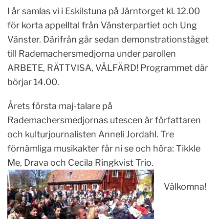
I år samlas vi i Eskilstuna på Järntorget kl. 12.00
för korta appelltal från Vänsterpartiet och Ung
Vänster. Därifrån går sedan demonstrationståget
till Rademachersmedjorna under parollen
ARBETE, RÄTTVISA, VÄLFÄRD! Programmet där
börjar 14.00.
Årets första maj-talare på
Rademachersmedjornas utescen är författaren
och kulturjournalisten Anneli Jordahl. Tre
förnämliga musikakter får ni se och höra: Tikkle
Me, Drava och Cecila Ringkvist Trio.
Välkomna!