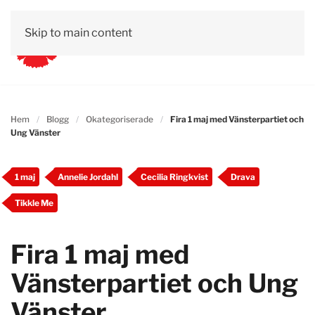
Skip to main content
Hem
Blogg
Okategoriserade
Fira 1 maj med Vänsterpartiet och
Ung Vänster
1 maj
Annelie Jordahl
Cecilia Ringkvist
Drava
Tikkle Me
Fira 1 maj med
Vänsterpartiet och Ung
Vänster