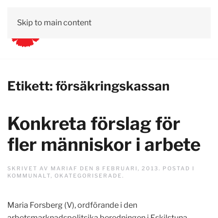
Skip to main content
Etikett:
försäkringskassan
Konkreta förslag för
fler människor i arbete
SKRIVET AV
MARIAF
DEN
8 FEBRUARI, 2013
. POSTAD I
KOMMUNALT
,
OKATEGORISERADE
.
Maria Forsberg (V), ordförande i den
arbetsmarknadspolitsika beredningen i Eskilstuna