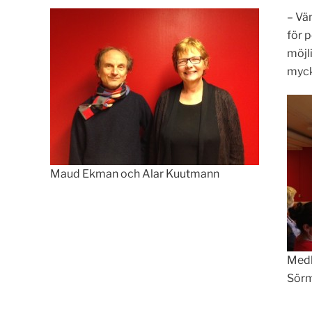
– Vä
för p
möjl
myck
Maud Ekman och Alar Kuutmann
Medl
Sör