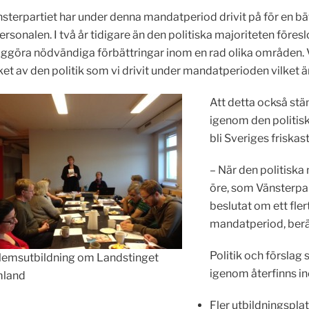
nsterpartiet har under denna mandatperiod drivit på för en bä
ersonalen. I två år tidigare än den politiska majoriteten föres
iggöra nödvändiga förbättringar inom en rad olika områden. V
et av den politik som vi drivit under mandatperioden vilket 
Att detta också st
igenom den politisk
bli Sveriges friskast
– När den politisk
öre, som Vänsterpart
beslutat om ett fle
mandatperiod, berä
Politik och förslag
emsutbildning om Landstinget
igenom återfinns i
mland
Fler utbildningsplat