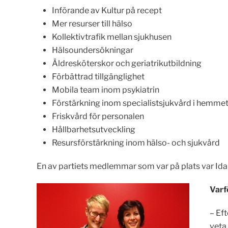
Införande av Kultur på recept
Mer resurser till hälso
Kollektivtrafik mellan sjukhusen
Hälsoundersökningar
Äldresköterskor och geriatrikutbildning
Förbättrad tillgänglighet
Mobila team inom psykiatrin
Förstärkning inom specialistsjukvård i hemme
Friskvård för personalen
Hållbarhetsutveckling
Resursförstärkning inom hälso- och sjukvård
En av partiets medlemmar som var på plats var Id
Varf
– Eft
veta 