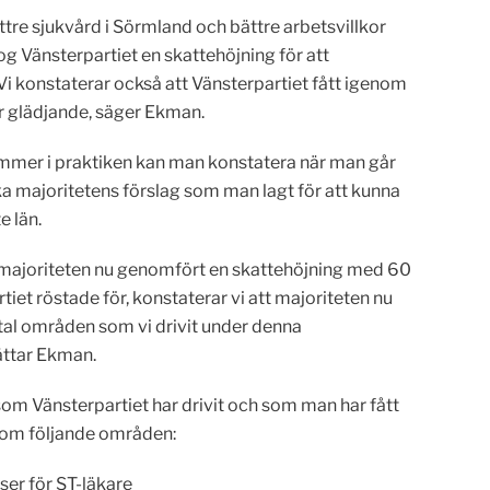
ttre sjukvård i Sörmland och bättre arbetsvillkor
log Vänsterpartiet en skattehöjning för att
i konstaterar också att Vänsterpartiet fått igenom
är glädjande, säger Ekman.
ämmer i praktiken kan man konstatera när man går
a majoritetens förslag som man lagt för att kunna
e län.
a majoriteten nu genomfört en skattehöjning med 60
iet röstade för, konstaterar vi att majoriteten nu
rtal områden som vi drivit under denna
ttar Ekman.
 som Vänsterpartiet har drivit och som man har fått
nom följande områden:
ser för ST-läkare