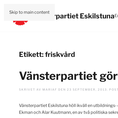
Skip to main content
Vänsterpartiet Eskilstuna
E
Etikett:
friskvård
Vänsterpartiet gör 
SKRIVET AV
MARIAF
DEN
23 SEPTEMBER, 2013
. POS
Vänsterpartiet Eskilstuna höll ikväll en utbildnin
Ekman och Alar Kuutmann, en av två politiska sekre