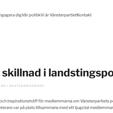
ngagera dig
Vår politik
Vi är Vänsterpartiet
Kontakt
skillnad i landstingspo
TAD I
OKATEGORISERADE
.
gs- och inspirationsträff för medlemmarna om Vänsterpartiets
terare var på plats tillsammans med ett tjugotal medlemmar 