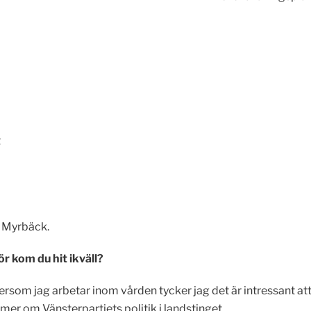
t
a Myrbäck.
ör kom du hit ikväll?
ersom jag arbetar inom vården tycker jag det är intressant att
mer om Vänsterpartiets politik i landstinget,