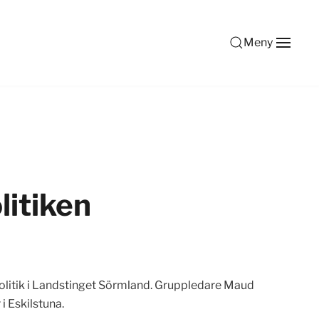
Meny
litiken
 politik i Landstinget Sörmland. Gruppledare Maud
i Eskilstuna.