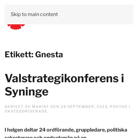
Skip to main content
Etikett:
Gnesta
Valstrategikonferens i
Syninge
SKRIVET AV
MARIAF
DEN
28 SEPTEMBER, 2013
. POSTAD I
OKATEGORISERADE
.
I helgen deltar 24 ordförande, gruppledare, politiska
sekreterare och ombudsmän på en