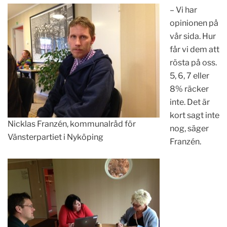
– Vi har
opinionen på
vår sida. Hur
får vi dem att
rösta på oss.
5, 6, 7 eller
8% räcker
inte. Det är
kort sagt inte
Nicklas Franzén, kommunalråd för
nog, säger
Vänsterpartiet i Nyköping
Franzén.