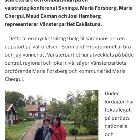
valstrategikonferens i Syninge. Maria Forsberg, Maria
Chergui, Maud Ekman och Joel Hamberg
representerar Vänsterpartiet Eskilstuna.
– Detta är en mycket viktigt helg tillsammans och en
uppstart på valrörelsen i Sörmland. Programmet är bra
och jag känner att Vänsterpartiet har utvecklats på både
central, regional och lokal nivå, säger Vänsterpartiets
ordförande Maria Forsberg och kommunalråd Maria
Chergui.
Under
lördagen har
fokus legat
på partiets
nationella
och