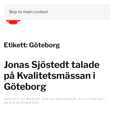
Skip to main content
Etikett:
Göteborg
Jonas Sjöstedt talade
på Kvalitetsmässan i
Göteborg
SKRIVET AV
MARIAF
DEN
20 NOVEMBER, 2013
. POSTAD I
OKATEGORISERADE
.