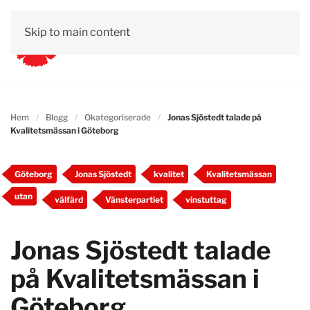
Skip to main content
Hem
Blogg
Okategoriserade
Jonas Sjöstedt talade på
Kvalitetsmässan i Göteborg
Göteborg
Jonas Sjöstedt
kvalitet
Kvalitetsmässan
utan
välfärd
Vänsterpartiet
vinstuttag
Jonas Sjöstedt talade
på Kvalitetsmässan i
Göteborg