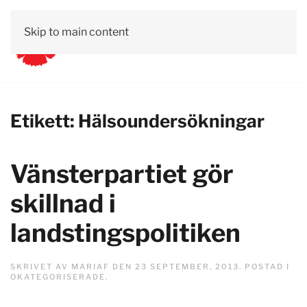
Skip to main content
Etikett:
Hälsoundersökningar
Vänsterpartiet gör
skillnad i
landstingspolitiken
SKRIVET AV
MARIAF
DEN
23 SEPTEMBER, 2013
. POSTAD I
OKATEGORISERADE
.