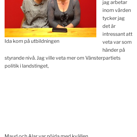
jag arbetar
inom vården
tycker jag
det är
intressant att
Ida kom på utbildningen
veta var som
händer på
styrande nivå. Jag ville veta mer om Vänsterpartiets
politik i landstinget,
Maud och Alar var nöjda med kvällen.