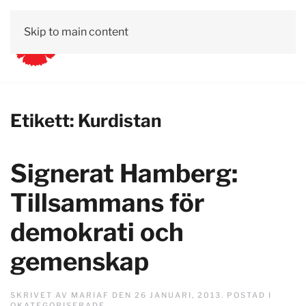
Skip to main content
Etikett:
Kurdistan
Signerat Hamberg:
Tillsammans för
demokrati och
gemenskap
SKRIVET AV
MARIAF
DEN
26 JANUARI, 2013
. POSTAD I
OKATEGORISERADE
.