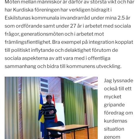
Möten mellan människor är därför av största vikt och här
har Kurdiska föreningen har verkligen bidragit i
Eskilstunas kommunala invandrarråd under mina 2.5 år
som ordförande samt under 27 år i arbetet med sociala
frågor, generationsmöten och i arbetet mot
främlingsfientlighet. Bra exempel på integration kopplat
till politiskt inflytande och delaktighet förutom de
sociala aspekterna av att vara med i offentliga
sammanhang och bidra till kommunens utveckling.
Jag lyssnade
också till ett
mycket
gripande
föredrag om
kurdernas
situation
genom