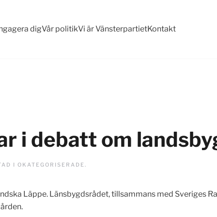
ngagera dig
Vår politik
Vi är Vänsterpartiet
Kontakt
ar i debatt om landsb
TAD I
OKATEGORISERADE
.
ländska Läppe. Länsbygdsrådet, tillsammans med Sveriges R
gården.