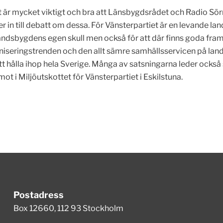
t är mycket viktigt och bra att Länsbygdsrådet och Radio Sö
er in till debatt om dessa. För Vänsterpartiet är en levande l
landsbygdens egen skull men också för att där finns goda fra
niseringstrenden och den allt sämre samhällsservicen på lan
tt hålla ihop hela Sverige. Många av satsningarna leder också 
ot i Miljöutskottet för Vänsterpartiet i Eskilstuna.
Postadress
Box 12660, 112 93 Stockholm