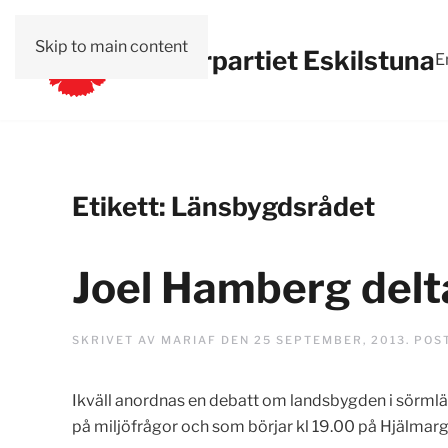
Skip to main content
Vänsterpartiet Eskilstuna
E
Etikett:
Länsbygdsrådet
Joel Hamberg delt
SKRIVET AV
MARIAF
DEN
25 SEPTEMBER, 2013
. POS
Ikväll anordnas en debatt om landsbygden i sörm
på miljöfrågor och som börjar kl 19.00 på Hjälmar