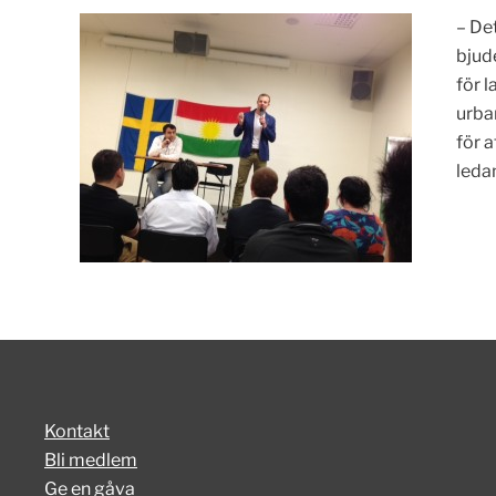
– De
bjud
för 
urba
för a
ledam
Kontakt
Bli medlem
Ge en gåva