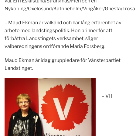
val. En i Eskilstuna/Strängnäs/Flen och en i
Nyköping/Oxelösund/Katrineholm/Vingåker/Gnesta/Trosa.
– Maud Ekman är välkänd och har lång erfarenhet av
arbete med landstingspolitik. Hon brinner för att
förbättra Landstingets verksamhet, säger
valberedningens ordförande Maria Forsberg.
Maud Ekman är idag gruppledare för Vänsterpartiet i
Landstinget.
– Vi i