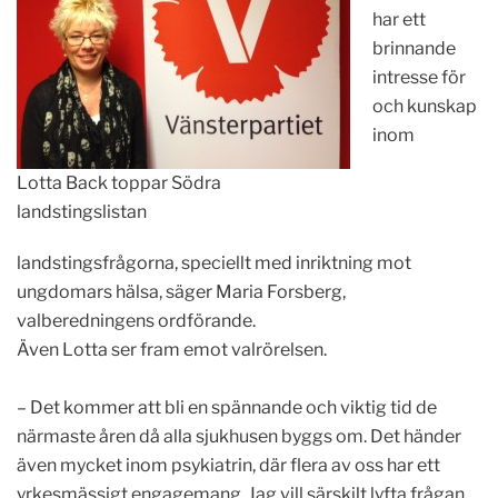
har ett
brinnande
intresse för
och kunskap
inom
Lotta Back toppar Södra
landstingslistan
landstingsfrågorna, speciellt med inriktning mot
ungdomars hälsa, säger Maria Forsberg,
valberedningens ordförande.
Även Lotta ser fram emot valrörelsen.
– Det kommer att bli en spännande och viktig tid de
närmaste åren då alla sjukhusen byggs om. Det händer
även mycket inom psykiatrin, där flera av oss har ett
yrkesmässigt engagemang. Jag vill särskilt lyfta frågan