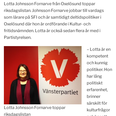
Lotta Johnsson Fornarve från Oxelösund toppar
riksdagslistan. Johnsson Fornarve jobbar till vardags
som lärare på SFI och är samtidigt deltidspolitiker i
Oxelösund där hon är ordförande i Kultur- och
fritidsnämnden. Lotta är också sedan flera år med i
Partistyrelsen.
– Lotta är en
kompetent
och kunnig
politiker. Hon
har lång
politiskt
erfarenhet,
brinner
särskilt för
Lotta Johnsson Fornarve toppar
kulturfrågor
riksdagslistan