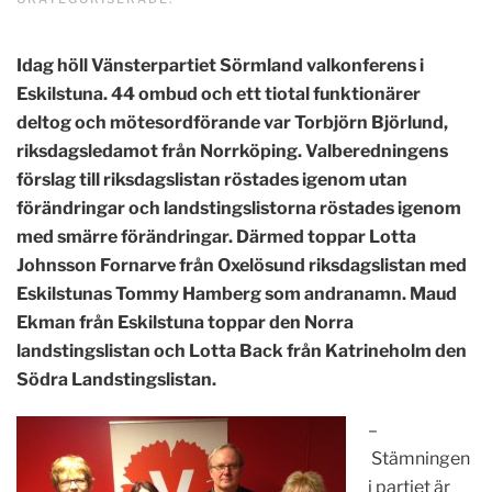
Idag höll Vänsterpartiet Sörmland valkonferens i
Eskilstuna. 44 ombud och ett tiotal funktionärer
deltog och mötesordförande var Torbjörn Björlund,
riksdagsledamot från Norrköping. Valberedningens
förslag till riksdagslistan röstades igenom utan
förändringar och landstingslistorna röstades igenom
med smärre förändringar. Därmed toppar Lotta
Johnsson Fornarve från Oxelösund riksdagslistan med
Eskilstunas Tommy Hamberg som andranamn. Maud
Ekman från Eskilstuna toppar den Norra
landstingslistan och Lotta Back från Katrineholm den
Södra Landstingslistan.
–
Stämningen
i partiet är