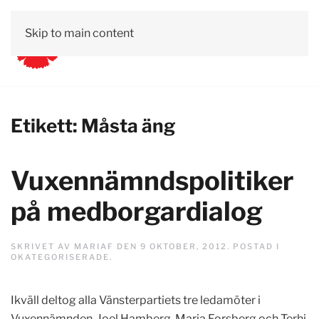
Skip to main content
Etikett:
Måsta äng
Vuxennämndspolitiker
på medborgardialog
SKRIVET AV
MARIAF
DEN
9 OKTOBER, 2012
. POSTAD I
OKATEGORISERADE
.
Ikväll deltog alla Vänsterpartiets tre ledamöter i
Vuxennämnden, Joel Hamberg, Maria Forsberg och Terhi