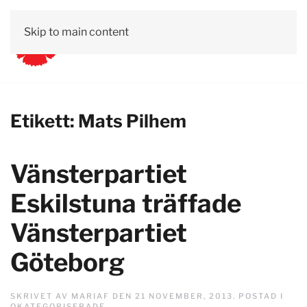
Skip to main content
Etikett:
Mats Pilhem
Vänsterpartiet
Eskilstuna träffade
Vänsterpartiet
Göteborg
SKRIVET AV
MARIAF
DEN
21 NOVEMBER, 2013
. POSTAD I
OKATEGORISERADE
.