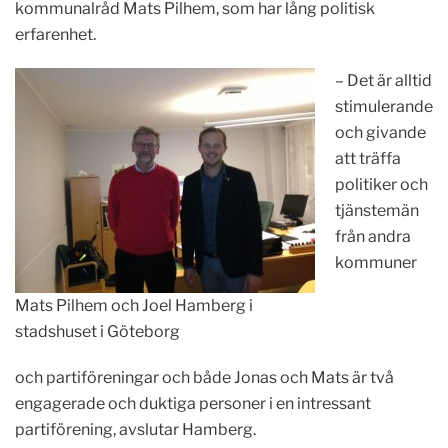
kommunalråd Mats Pilhem, som har lång politisk
erfarenhet.
– Det är alltid
stimulerande
och givande
att träffa
politiker och
tjänstemän
från andra
kommuner
Mats Pilhem och Joel Hamberg i
stadshuset i Göteborg
och partiföreningar och både Jonas och Mats är två
engagerade och duktiga personer i en intressant
partiförening, avslutar Hamberg.