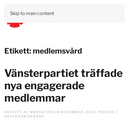
Skip to main content
Etikett:
medlemsvård
Vänsterpartiet träffade
nya engagerade
medlemmar
SKRIVET AV
MARIAF
DEN
8 NOVEMBER, 2012
. POSTAD I
OKATEGORISERADE
.