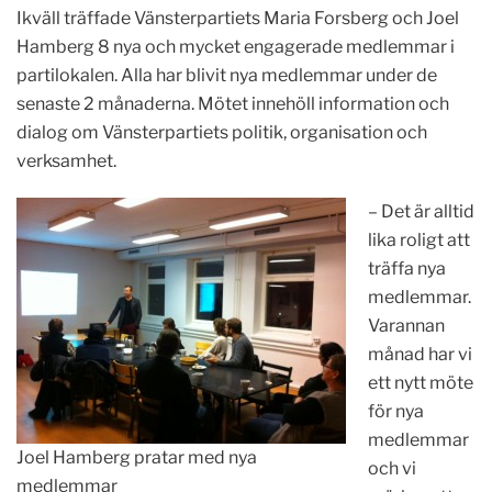
Ikväll träffade Vänsterpartiets Maria Forsberg och Joel
Hamberg 8 nya och mycket engagerade medlemmar i
partilokalen. Alla har blivit nya medlemmar under de
senaste 2 månaderna. Mötet innehöll information och
dialog om Vänsterpartiets politik, organisation och
verksamhet.
– Det är alltid
lika roligt att
träffa nya
medlemmar.
Varannan
månad har vi
ett nytt möte
för nya
medlemmar
Joel Hamberg pratar med nya
och vi
medlemmar