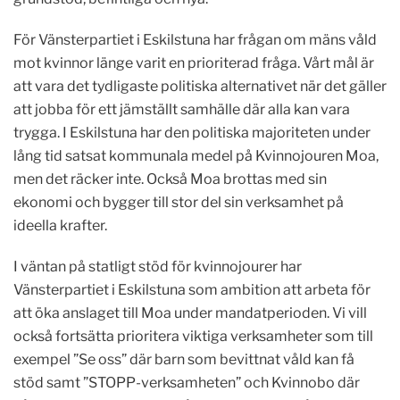
För Vänsterpartiet i Eskilstuna har frågan om mäns våld
mot kvinnor länge varit en prioriterad fråga. Vårt mål är
att vara det tydligaste politiska alternativet när det gäller
att jobba för ett jämställt samhälle där alla kan vara
trygga. I Eskilstuna har den politiska majoriteten under
lång tid satsat kommunala medel på Kvinnojouren Moa,
men det räcker inte. Också Moa brottas med sin
ekonomi och bygger till stor del sin verksamhet på
ideella krafter.
I väntan på statligt stöd för kvinnojourer har
Vänsterpartiet i Eskilstuna som ambition att arbeta för
att öka anslaget till Moa under mandatperioden. Vi vill
också fortsätta prioritera viktiga verksamheter som till
exempel ”Se oss” där barn som bevittnat våld kan få
stöd samt ”STOPP-verksamheten” och Kvinnobo där