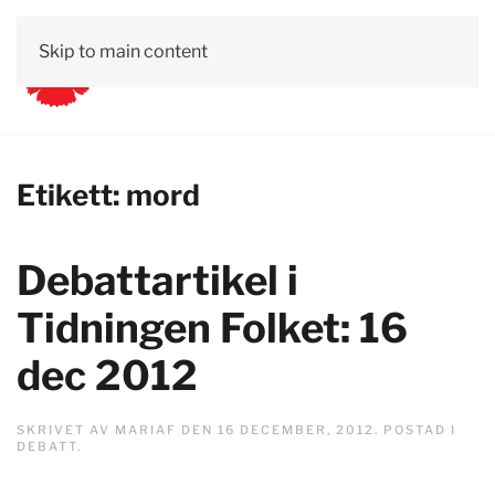
Skip to main content
Etikett:
mord
Debattartikel i
Tidningen Folket: 16
dec 2012
SKRIVET AV
MARIAF
DEN
16 DECEMBER, 2012
. POSTAD I
DEBATT
.