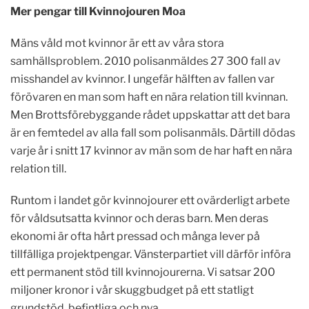
Mer pengar till Kvinnojouren Moa
Mäns våld mot kvinnor är ett av våra stora
samhällsproblem. 2010 polisanmäldes 27 300 fall av
misshandel av kvinnor. I ungefär hälften av fallen var
förövaren en man som haft en nära relation till kvinnan.
Men Brottsförebyggande rådet uppskattar att det bara
är en femtedel av alla fall som polisanmäls. Därtill dödas
varje år i snitt 17 kvinnor av män som de har haft en nära
relation till.
Runtom i landet gör kvinnojourer ett ovärderligt arbete
för våldsutsatta kvinnor och deras barn. Men deras
ekonomi är ofta hårt pressad och många lever på
tillfälliga projektpengar. Vänsterpartiet vill därför införa
ett permanent stöd till kvinnojourerna. Vi satsar 200
miljoner kronor i vår skuggbudget på ett statligt
grundstöd, befintliga och nya.