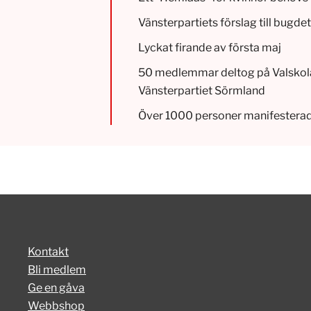
Vänsterpartiets förslag till bugd
Lyckat firande av första maj
50 medlemmar deltog på Valskol
Vänsterpartiet Sörmland
Över 1000 personer manifestera
Kontakt
Bli medlem
Ge en gåva
Webbshop