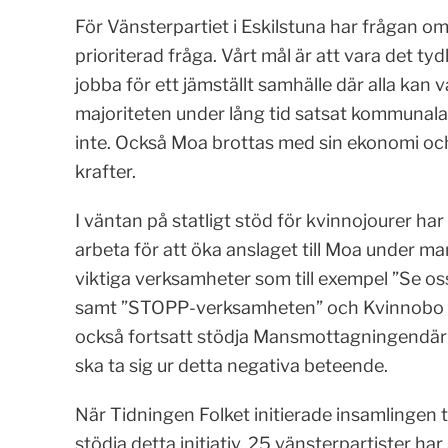
För Vänsterpartiet i Eskilstuna har frågan o
prioriterad fråga. Vårt mål är att vara det tydl
jobba för ett jämställt samhälle där alla kan v
majoriteten under lång tid satsat kommunal
inte. Också Moa brottas med sin ekonomi och 
krafter.
I väntan på statligt stöd för kvinnojourer har
arbeta för att öka anslaget till Moa under man
viktiga verksamheter som till exempel ”Se os
samt ”STOPP-verksamheten” och Kvinnobo där
också fortsatt stödja Mansmottagningendär 
ska ta sig ur detta negativa beteende.
När Tidningen Folket initierade insamlingen ti
stödja detta initiativ. 25 vänsterpartister ha