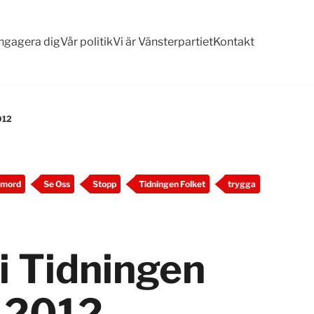
ngagera dig
Vår politik
Vi är Vänsterpartiet
Kontakt
2012
mord
Se Oss
Stopp
Tidningen Folket
trygga
i Tidningen
c 2012