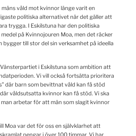
m mäns våld mot kvinnor länge varit en
igaste politiska alternativet när det gäller att
ara trygga. I Eskilstuna har den politiska
a medel på Kvinnojouren Moa, men det räcker
bygger till stor del sin verksamhet på ideella
 Vänsterpartiet i Eskilstuna som ambition att
datperioden. Vi vill också fortsätta prioritera
s” där barn som bevittnat våld kan få stöd
 våldsutsatta kvinnor kan få stöd. Vi ska
man arbetar för att män som slagit kvinnor
ll Moa var det för oss en självklarhet att
r skramlat pengar i över 100 timmar. Vi har