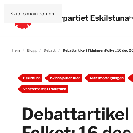
Skip to main content
Vänsterpartiet Eskilstuna
E
Hem
Blogg
Debatt
Debattartikel i Tidningen Folket: 16 dec 
Eskilstuna
Kvinnojouren Moa
Mansmottagningen
Vänsterpartiet Eskilstuna
Debattartikel 
Folket: 16 de