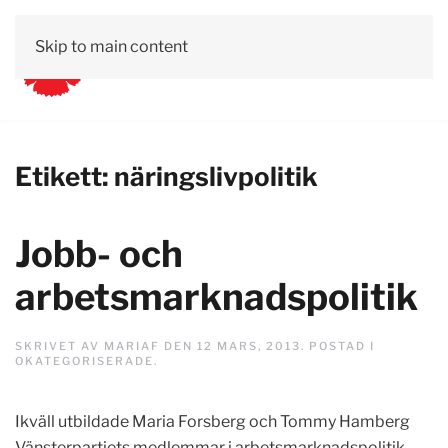
Skip to main content
Etikett:
näringslivpolitik
Jobb- och
arbetsmarknadspolitik
SKRIVET AV
MARIAF
DEN
12 MARS, 2013
. POSTAD I
OKATEGORISERADE
.
Ikväll utbildade Maria Forsberg och Tommy Hamberg
Vänsterpartiets medlemmar i arbetsmarknadspolitik