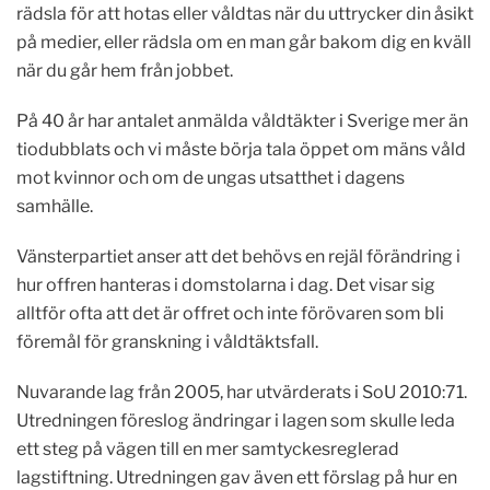
rädsla för att hotas eller våldtas när du uttrycker din åsikt
på medier, eller rädsla om en man går bakom dig en kväll
när du går hem från jobbet.
På 40 år har antalet anmälda våldtäkter i Sverige mer än
tiodubblats och vi måste börja tala öppet om mäns våld
mot kvinnor och om de ungas utsatthet i dagens
samhälle.
Vänsterpartiet anser att det behövs en rejäl förändring i
hur offren hanteras i domstolarna i dag. Det visar sig
alltför ofta att det är offret och inte förövaren som bli
föremål för granskning i våldtäktsfall.
Nuvarande lag från 2005, har utvärderats i SoU 2010:71.
Utredningen föreslog ändringar i lagen som skulle leda
ett steg på vägen till en mer samtyckesreglerad
lagstiftning. Utredningen gav även ett förslag på hur en