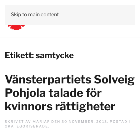
Skip to main content
Etikett:
samtycke
Vänsterpartiets Solveig
Pohjola talade för
kvinnors rättigheter
SKRIVET AV
MARIAF
DEN
30 NOVEMBER, 2013
. POSTAD I
OKATEGORISERADE
.