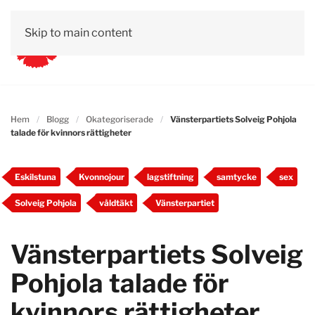
Skip to main content
Hem
Blogg
Okategoriserade
Vänsterpartiets Solveig Pohjola
talade för kvinnors rättigheter
Eskilstuna
Kvonnojour
lagstiftning
samtycke
sex
Solveig Pohjola
våldtäkt
Vänsterpartiet
Vänsterpartiets Solveig
Pohjola talade för
kvinnors rättigheter