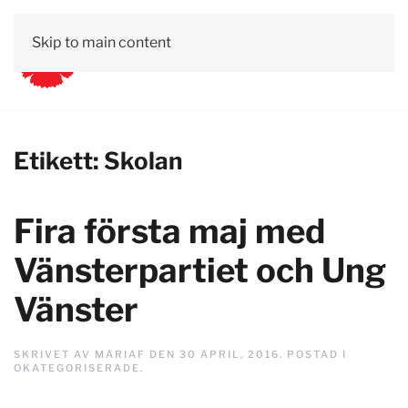
Skip to main content
Etikett:
Skolan
Fira första maj med
Vänsterpartiet och Ung
Vänster
SKRIVET AV
MARIAF
DEN
30 APRIL, 2016
. POSTAD I
OKATEGORISERADE
.