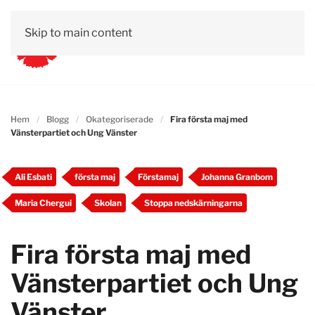
Skip to main content
Hem
Blogg
Okategoriserade
Fira första maj med
Vänsterpartiet och Ung Vänster
Ali Esbati
första maj
Förstamaj
Johanna Granbom
Maria Chergui
Skolan
Stoppa nedskärningarna
Fira första maj med
Vänsterpartiet och Ung
Vänster