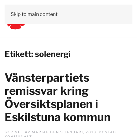
Skip to main content
Etikett:
solenergi
Vänsterpartiets
remissvar kring
Översiktsplanen i
Eskilstuna kommun
SKRIVET AV
MARIAF
DEN
9 JANUARI, 2013
. POSTAD I
KOMMUNALT
.