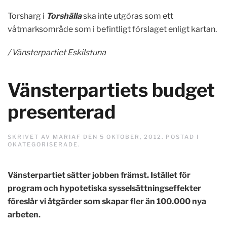
Torsharg i
Torshälla
ska inte utgöras som ett
våtmarksområde som i befintligt förslaget enligt kartan.
/ Vänsterpartiet Eskilstuna
Vänsterpartiets budget
presenterad
SKRIVET AV
MARIAF
DEN
5 OKTOBER, 2012
. POSTAD I
OKATEGORISERADE
.
Vänsterpartiet sätter jobben främst. Istället för
program och hypotetiska sysselsättningseffekter
föreslår vi åtgärder som skapar fler än 100.000 nya
arbeten.