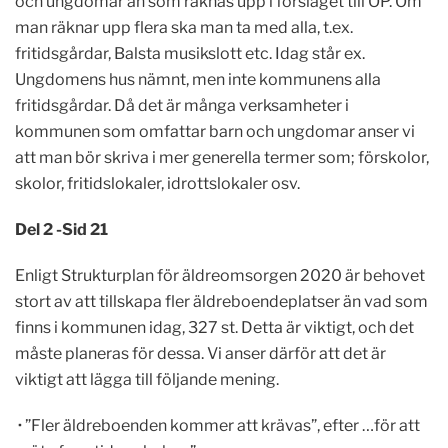
och ungdomar än som räknas upp i förslaget till ÖP. Om
man räknar upp flera ska man ta med alla, t.ex.
fritidsgårdar, Balsta musikslott etc. Idag står ex.
Ungdomens hus nämnt, men inte kommunens alla
fritidsgårdar. Då det är många verksamheter i
kommunen som omfattar barn och ungdomar anser vi
att man bör skriva i mer generella termer som; förskolor,
skolor, fritidslokaler, idrottslokaler osv.
Del 2 -Sid 21
Enligt Strukturplan för äldreomsorgen 2020 är behovet
stort av att tillskapa fler äldreboendeplatser än vad som
finns i kommunen idag, 327 st. Detta är viktigt, och det
måste planeras för dessa. Vi anser därför att det är
viktigt att lägga till följande mening.
·
”Fler äldreboenden kommer att krävas”, efter …för att