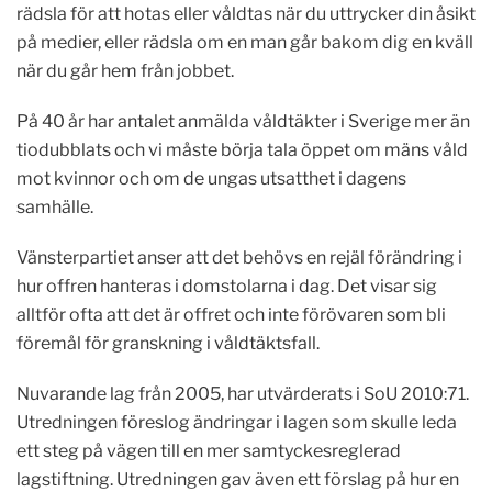
rädsla för att hotas eller våldtas när du uttrycker din åsikt
på medier, eller rädsla om en man går bakom dig en kväll
när du går hem från jobbet.
På 40 år har antalet anmälda våldtäkter i Sverige mer än
tiodubblats och vi måste börja tala öppet om mäns våld
mot kvinnor och om de ungas utsatthet i dagens
samhälle.
Vänsterpartiet anser att det behövs en rejäl förändring i
hur offren hanteras i domstolarna i dag. Det visar sig
alltför ofta att det är offret och inte förövaren som bli
föremål för granskning i våldtäktsfall.
Nuvarande lag från 2005, har utvärderats i SoU 2010:71.
Utredningen föreslog ändringar i lagen som skulle leda
ett steg på vägen till en mer samtyckesreglerad
lagstiftning. Utredningen gav även ett förslag på hur en