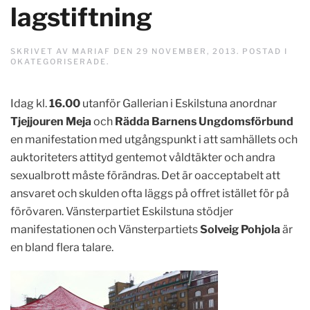
lagstiftning
SKRIVET AV
MARIAF
DEN
29 NOVEMBER, 2013
. POSTAD I
OKATEGORISERADE
.
Idag kl.
16.00
utanför Gallerian i Eskilstuna anordnar
Tjejjouren Meja
och
Rädda Barnens Ungdomsförbund
en manifestation med utgångspunkt i att samhällets och
auktoriteters attityd gentemot våldtäkter och andra
sexualbrott måste förändras. Det är oacceptabelt att
ansvaret och skulden ofta läggs på offret istället för på
förövaren. Vänsterpartiet Eskilstuna stödjer
manifestationen och Vänsterpartiets
Solveig Pohjola
är
en bland flera talare.