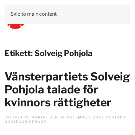
Skip to main content
Etikett:
Solveig Pohjola
Vänsterpartiets Solveig
Pohjola talade för
kvinnors rättigheter
SKRIVET AV
MARIAF
DEN
30 NOVEMBER, 2013
. POSTAD I
OKATEGORISERADE
.