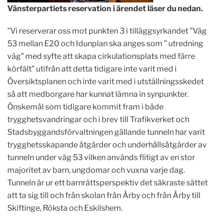
Vänsterpartiets reservation i ärendet läser du nedan.
”Vi reserverar oss mot punkten 3 i tilläggsyrkandet ”Väg
53 mellan E20 och Idunplan ska anges som ” utredning
väg” med syfte att skapa cirkulationsplats med färre
körfält” utifrån att detta tidigare inte varit med i
Översiktsplanen och inte varit med i utställningsskedet
så att medborgare har kunnat lämna in synpunkter.
Önskemål som tidigare kommit fram i både
trygghetsvandringar och i brev till Trafikverket och
Stadsbyggandsförvaltningen gällande tunneln har varit
trygghetsskapande åtgärder och underhållsåtgärder av
tunneln under väg 53 vilken används flitigt av en stor
majoritet av barn, ungdomar och vuxna varje dag.
Tunneln är ur ett barnrättsperspektiv det säkraste sättet
att ta sig till och från skolan från Årby och från Årby till
Skiftinge, Röksta och Eskilshem.