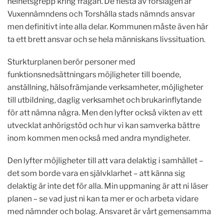
helhetsgrepp kring frågan. De flesta av förslagen är
Vuxennämndens och Torshälla stads nämnds ansvar
men definitivt inte alla delar. Kommunen måste även här
ta ett brett ansvar och se hela människans livssituation.
Sturkturplanen berör personer med
funktionsnedsättningars möjligheter till boende,
anställning, hälsofrämjande verksamheter, möjligheter
till utbildning, daglig verksamhet och brukarinflytande
för att nämna några. Men den lyfter också vikten av ett
utvecklat anhörigstöd och hur vi kan samverka bättre
inom kommen men också med andra myndigheter.
Den lyfter möjligheter till att vara delaktig i samhället –
det som borde vara en självklarhet – att känna sig
delaktig är inte det för alla. Min uppmaning är att ni läser
planen – se vad just ni kan ta mer er och arbeta vidare
med nämnder och bolag. Ansvaret är vårt gemensamma