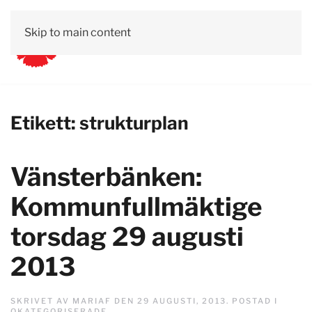
Skip to main content
Etikett:
strukturplan
Vänsterbänken:
Kommunfullmäktige
torsdag 29 augusti
2013
SKRIVET AV
MARIAF
DEN
29 AUGUSTI, 2013
. POSTAD I
OKATEGORISERADE
.