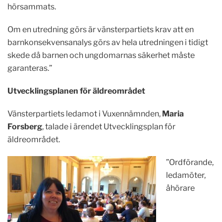
hörsammats.
Om en utredning görs är vänsterpartiets krav att en
barnkonsekvensanalys görs av hela utredningen i tidigt
skede då barnen och ungdomarnas säkerhet måste
garanteras.”
Utvecklingsplanen för äldreområdet
Vänsterpartiets ledamot i Vuxennämnden,
Maria
Forsberg
, talade i ärendet Utvecklingsplan för
äldreområdet.
”Ordförande,
ledamöter,
åhörare