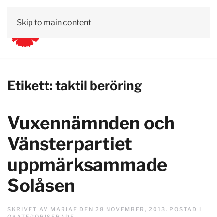
Skip to main content
Etikett:
taktil beröring
Vuxennämnden och
Vänsterpartiet
uppmärksammade
Solåsen
SKRIVET AV
MARIAF
DEN
28 NOVEMBER, 2013
. POSTAD I
OKATEGORISERADE
.